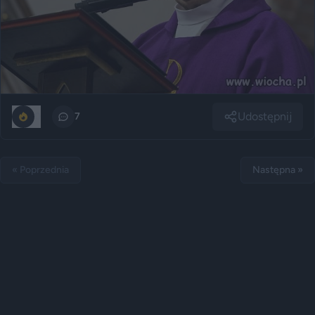
Udostępnij
0
7
« Poprzednia
Następna »