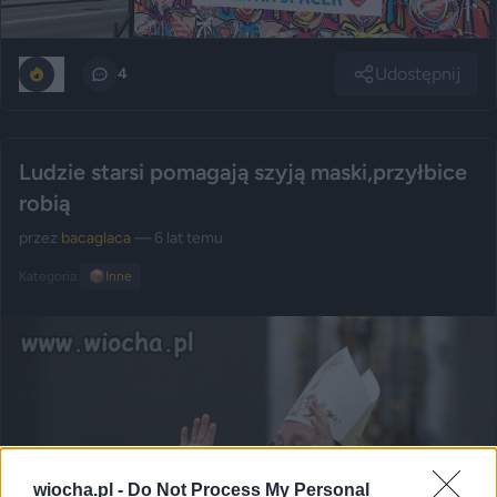
Udostępnij
0
4
Ludzie starsi pomagają szyją maski,przyłbice
robią
przez
bacaglaca
— 6 lat temu
Kategoria:
📦
Inne
wiocha.pl -
Do Not Process My Personal