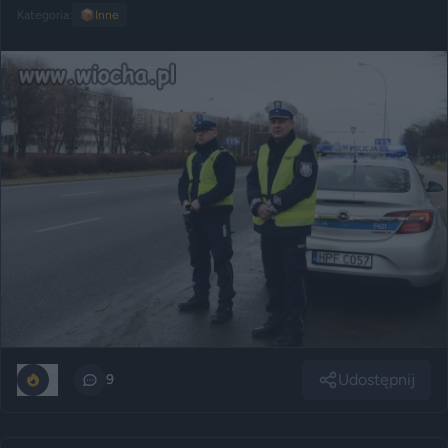
Kategoria:
📦
Inne
Udostępnij
0
9