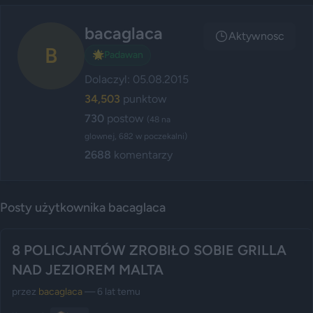
bacaglaca
Aktywnosc
B
🌟
Padawan
Dolaczyl: 05.08.2015
34,503
punktow
730
postow
(48 na
glownej, 682 w poczekalni)
2688
komentarzy
Posty użytkownika bacaglaca
8 POLICJANTÓW ZROBIŁO SOBIE GRILLA
NAD JEZIOREM MALTA
przez
bacaglaca
— 6 lat temu