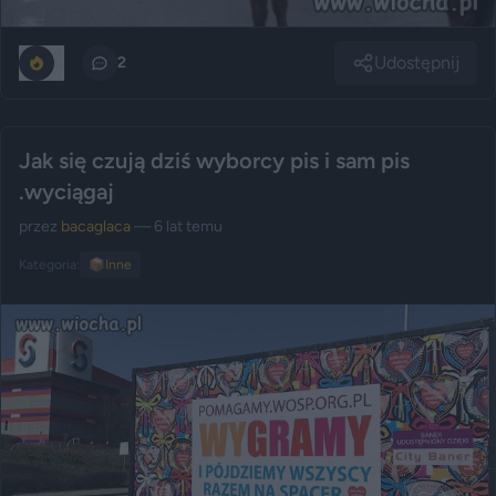
Udostępnij
0
2
Jak się czują dziś wyborcy pis i sam pis
.wyciągaj
przez
bacaglaca
— 6 lat temu
Kategoria:
📦
Inne