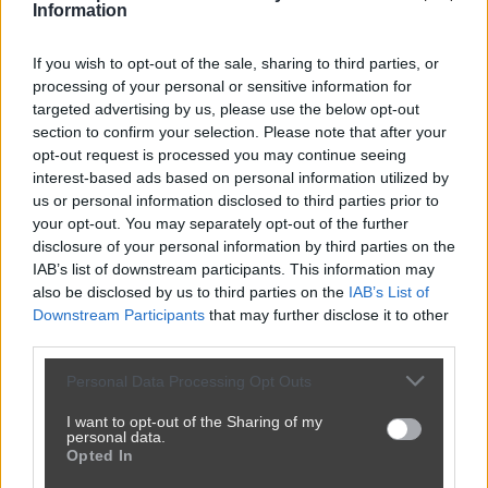
Information
If you wish to opt-out of the sale, sharing to third parties, or
processing of your personal or sensitive information for
targeted advertising by us, please use the below opt-out
section to confirm your selection. Please note that after your
opt-out request is processed you may continue seeing
interest-based ads based on personal information utilized by
us or personal information disclosed to third parties prior to
your opt-out. You may separately opt-out of the further
Udostępnij
0
13
disclosure of your personal information by third parties on the
IAB’s list of downstream participants. This information may
also be disclosed by us to third parties on the
IAB’s List of
Downstream Participants
that may further disclose it to other
100 ludzi na imprezie policji we Wrocławiu.
third parties.
przez
bacaglaca
— 6 lat temu
Personal Data Processing Opt Outs
Kategoria:
📦
Inne
I want to opt-out of the Sharing of my
personal data.
Opted In