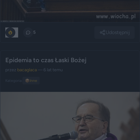
Udostępnij
0
5
Epidemia to czas Łaski Bożej
przez
bacaglaca
— 6 lat temu
Kategoria:
📦
Inne