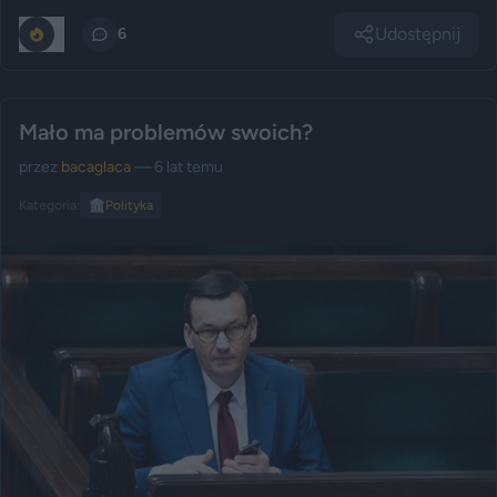
Udostępnij
0
6
Mało ma problemów swoich?
przez
bacaglaca
— 6 lat temu
Kategoria:
🏛️
Polityka