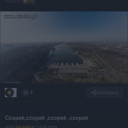
Kategoria:
📦
Inne
Udostępnij
0
3
Czopek,czopek ,czopek ,czopek
przez
bacaglaca
— 6 lat temu