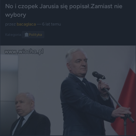
No i czopek Jarusia się popisał.Zamiast nie
wybory
przez
bacaglaca
— 6 lat temu
Kategoria:
🏛️
Polityka