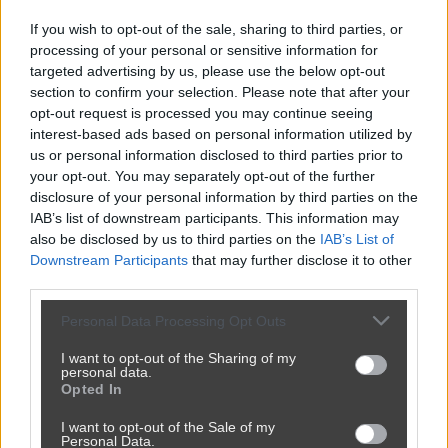
Japońskie reklamy to wyższy poziom
abstrakcji
If you wish to opt-out of the sale, sharing to third parties, or
processing of your personal or sensitive information for
przez
k4myczek
— 4 lata temu
wgrane.pl
targeted advertising by us, please use the below opt-out
section to confirm your selection. Please note that after your
Kategoria:
📦
Inne
opt-out request is processed you may continue seeing
interest-based ads based on personal information utilized by
us or personal information disclosed to third parties prior to
your opt-out. You may separately opt-out of the further
Udostępnij
0
1
disclosure of your personal information by third parties on the
IAB’s list of downstream participants. This information may
also be disclosed by us to third parties on the
IAB’s List of
Downstream Participants
that may further disclose it to other
Zjazd na desce z psem
third parties.
przez
k4myczek
— 4 lata temu
wgrane.pl
Personal Data Processing Opt Outs
Kategoria:
📦
Inne
I want to opt-out of the Sharing of my
personal data.
Opted In
I want to opt-out of the Sale of my
Udostępnij
0
0
Personal Data.