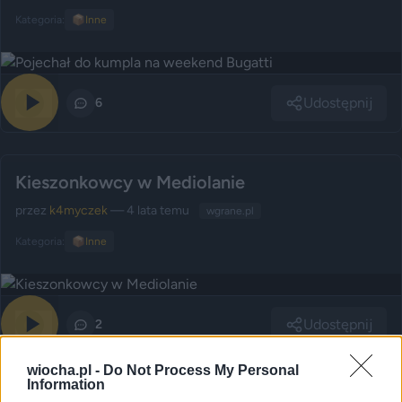
Kategoria:
📦
Inne
Udostępnij
0
6
Kieszonkowcy w Mediolanie
przez
k4myczek
— 4 lata temu
wgrane.pl
Kategoria:
📦
Inne
Udostępnij
0
2
wiocha.pl -
Do Not Process My Personal
Information