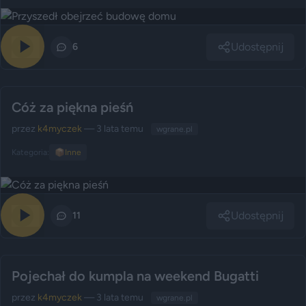
Udostępnij
0
6
Cóż za piękna pieśń
przez
k4myczek
— 3 lata temu
wgrane.pl
Kategoria:
📦
Inne
Udostępnij
0
11
Pojechał do kumpla na weekend Bugatti
przez
k4myczek
— 3 lata temu
wgrane.pl