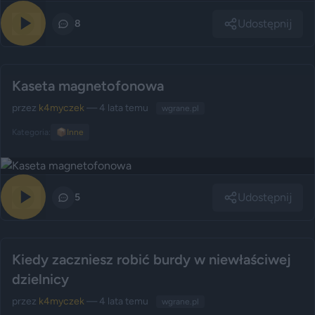
Udostępnij
0
8
Kaseta magnetofonowa
przez
k4myczek
— 4 lata temu
wgrane.pl
Kategoria:
📦
Inne
Udostępnij
0
5
Kiedy zaczniesz robić burdy w niewłaściwej
dzielnicy
przez
k4myczek
— 4 lata temu
wgrane.pl