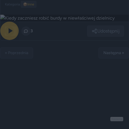
Kategoria:
📦
Inne
Udostępnij
0
3
« Poprzednia
Następna »
Reklama