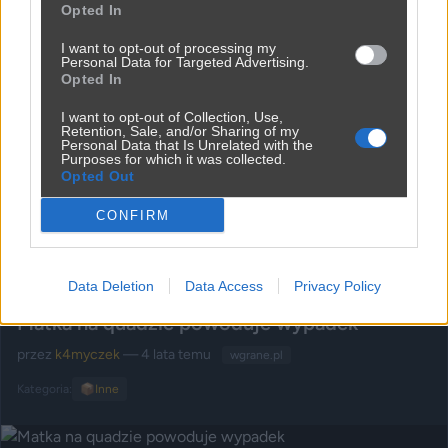
Opted In
I want to opt-out of processing my
Personal Data for Targeted Advertising.
Kiedy spalisz żonie jej ulubiony garnek
Opted In
przez
k4myczek
— 4 lata temu
wgrane.pl
I want to opt-out of Collection, Use,
Retention, Sale, and/or Sharing of my
Kategoria:
📦
Inne
Personal Data that Is Unrelated with the
Purposes for which it was collected.
Opted Out
CONFIRM
Udostępnij
0
9
Data Deletion
Data Access
Privacy Policy
Matka na quadzie powoduje wypadek
przez
k4myczek
— 4 lata temu
wgrane.pl
Kategoria:
📦
Inne