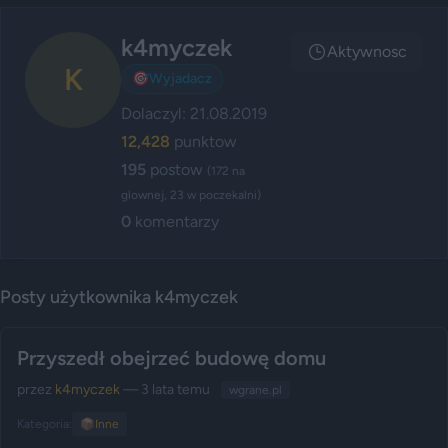
k4myczek
Aktywnosc
K
🎯
Wyjadacz
Dolaczyl: 21.08.2019
12,428
punktow
195
postow
(172 na
glownej, 23 w poczekalni)
0
komentarzy
Posty użytkownika k4myczek
Przyszedł obejrzeć budowę domu
przez
k4myczek
— 3 lata temu
wgrane.pl
Kategoria:
📦
Inne