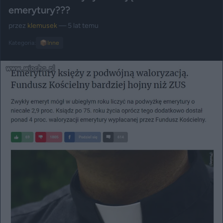
emerytury???
przez
klemusek
— 5 lat temu
Kategoria:
📦
Inne