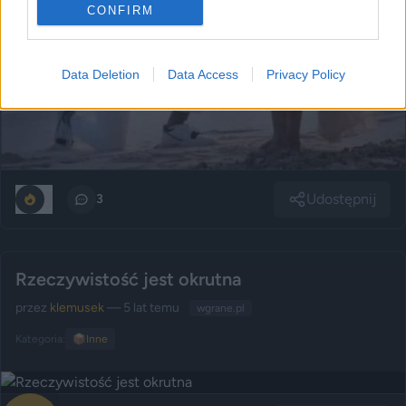
CONFIRM
Data Deletion
Data Access
Privacy Policy
Udostępnij
0
3
Rzeczywistość jest okrutna
przez
klemusek
— 5 lat temu
wgrane.pl
Kategoria:
📦
Inne