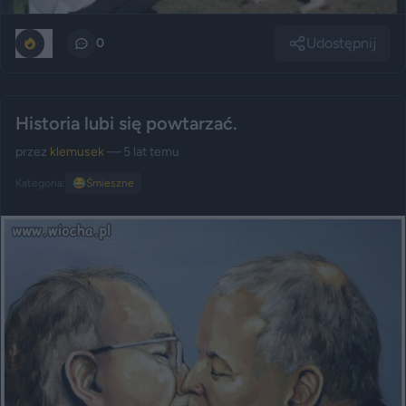
Udostępnij
0
0
Historia lubi się powtarzać.
przez
klemusek
— 5 lat temu
Kategoria:
😂
Śmieszne