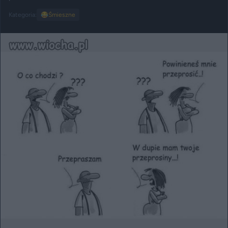
Kategoria:
😂
Śmieszne