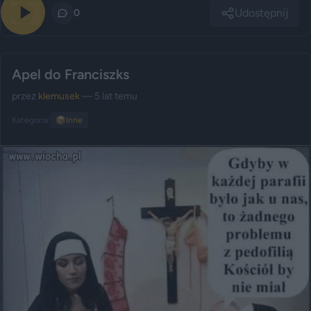
Udostępnij
0
0
Apel do Franciszks
przez
klemusek
— 5 lat temu
Kategoria:
📦
Inne