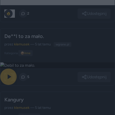
Udostępnij
0
2
De**l to za mało.
przez
klemusek
— 5 lat temu
wgrane.pl
Kategoria:
📦
Inne
Udostępnij
0
5
Kangury
przez
klemusek
— 5 lat temu