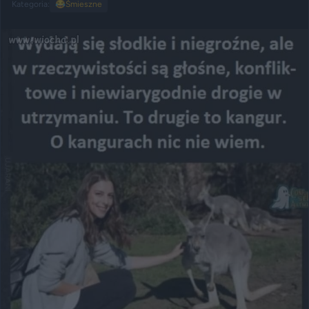
Kategoria:
😂
Śmieszne