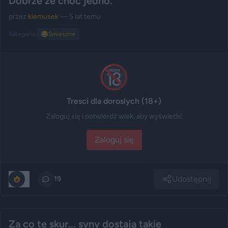
Dobrze że choć jedno.
przez
klemusek
— 5 lat temu
Kategoria:
😂
Śmieszne
🔞
Tresci dla doroslych (18+)
Zaloguj się i potwierdź wiek, aby wyświetlić
Zaloguj się
Udostępnij
0
19
Za co te skur... syny dostają takie