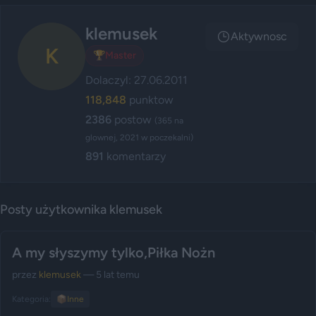
klemusek
Aktywnosc
K
🏆
Master
Dolaczyl: 27.06.2011
118,848
punktow
2386
postow
(365 na
glownej, 2021 w poczekalni)
891
komentarzy
Posty użytkownika klemusek
A my słyszymy tylko,Piłka Nożn
przez
klemusek
— 5 lat temu
Kategoria:
📦
Inne