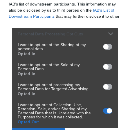
IAB’s list of downstream participants. This information may
also be disclosed by us to third parties on the
IAB’s List of
Widocznie dobrze gotuje
Downstream Participants
that may further disclose it to other
third parties.
przez
klemusek
— 5 lat temu
Personal Data Processing Opt Outs
Kategoria:
😂
Śmieszne
I want to opt-out of the Sharing of my
personal data.
Opted In
I want to opt-out of the Sale of my
Personal Data.
Opted In
I want to opt-out of processing my
Personal Data for Targeted Advertising.
Opted In
I want to opt-out of Collection, Use,
Retention, Sale, and/or Sharing of my
Personal Data that Is Unrelated with the
Purposes for which it was collected.
Opted Out