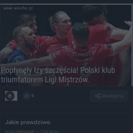
Udostępnij
0
5
Jakie prawdziwe.
przez
klemusek
— 5 lat temu