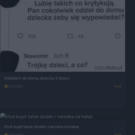
Oddałem do domu dziecka 3 dzieci
2452
0
Inne
Ktoś kupił tanie działki i narzeka na hałas
2400
3
Inne