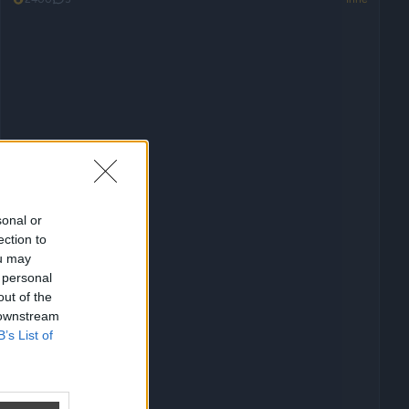
sonal or
ection to
ou may
 personal
out of the
 downstream
B’s List of