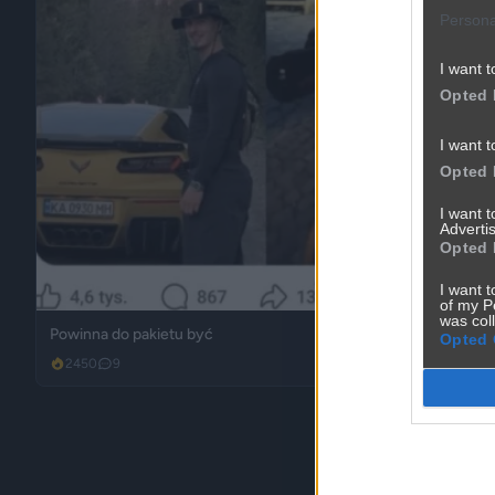
Persona
I want t
Opted 
I want t
Opted 
I want 
Advertis
Opted 
I want t
of my P
was col
Powinna do pakietu być
Opted 
2450
9
Inne