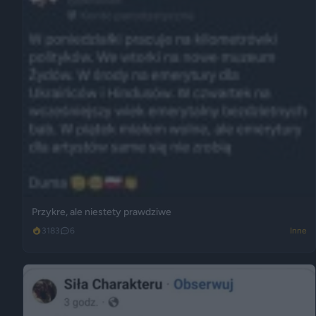
Przykre, ale niestety prawdziwe
3183
6
Inne