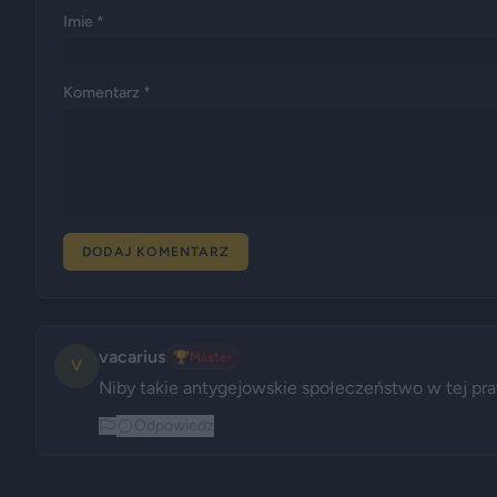
Imie *
Komentarz *
DODAJ KOMENTARZ
vacarius
🏆
Master
V
Niby takie antygejowskie społeczeństwo w tej praw
Odpowiedz