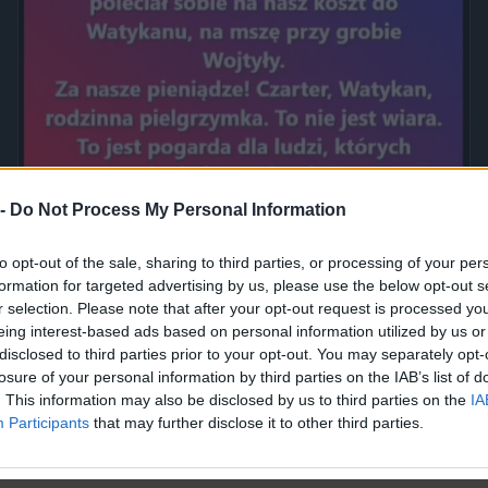
 -
Do Not Process My Personal Information
Jak to nazwać złodziejstwo? Oszustwo? Malwersacja? A Ty
to opt-out of the sale, sharing to third parties, or processing of your per
jak...
formation for targeted advertising by us, please use the below opt-out s
2420
1
Inne
r selection. Please note that after your opt-out request is processed y
eing interest-based ads based on personal information utilized by us or
disclosed to third parties prior to your opt-out. You may separately opt-
losure of your personal information by third parties on the IAB’s list of
. This information may also be disclosed by us to third parties on the
IA
Participants
that may further disclose it to other third parties.