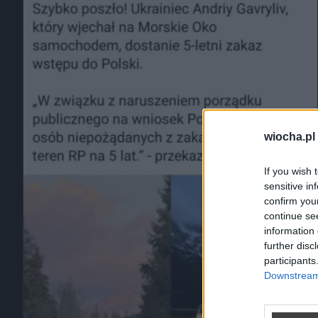
wiocha.pl
If you wish 
sensitive in
confirm you
continue se
information 
further disc
participants
Downstream 