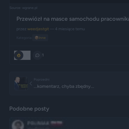
Source: wgrane.pl
Przewiózł na masce samochodu pracownik
przez
weedjestgit
— 4 miesiące temu
Kategoria:
📦
Inne
220
1
Poprzedni
...komentarz, chyba zbędny...
Podobne posty