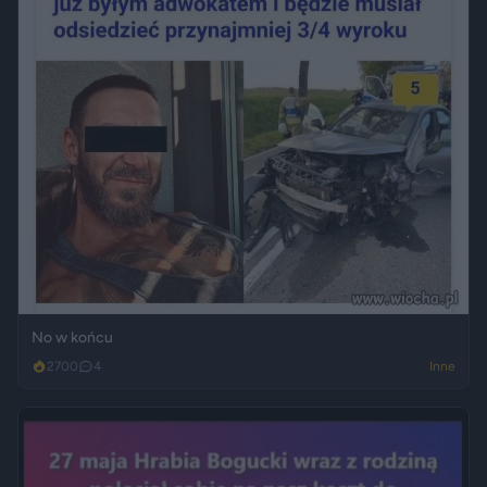
No w końcu
2700
4
Inne