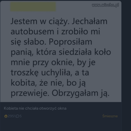
Kobieta nie chciała otworzyć okna
2951
5
Śmieszne