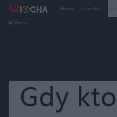
Główna
Poczekalnia
Kate
/
Główna