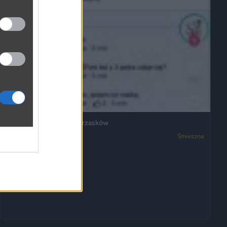
Ja też mam dosyć ich wrzasków
3050
2
Śmieszne