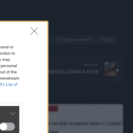
Udostępnij
Zglos naruszenie
Zglos
sonal or
ection to
ou may
Następny
 personal
NAJWIĘKSZA ZDRADA EVER
out of the
 downstream
B’s List of