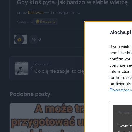
Gdy ktoś pyta, jak bardzo w siebie wierzę
przez
baldwon
— 3 miesiące temu
Kategoria:
😂
Śmieszne
wiocha.pl
0
0
If you wish 
sensitive in
confirm you
Poprzedni
continue se
Co cię nie zabije, to cię przyprawi o bezsenn
information 
further disc
participants
Downstream 
Podobne posty
Persona
I want t