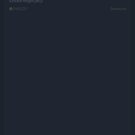
Sztuka negocjacji
2980
1
Śmieszne