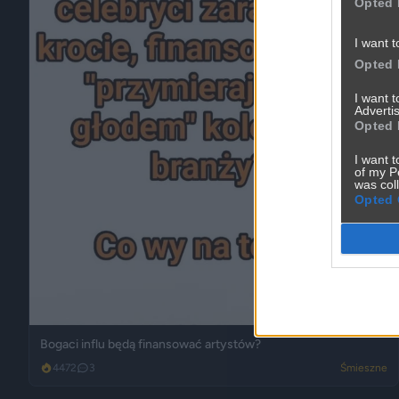
Opted 
I want t
Opted 
I want 
Advertis
Opted 
I want t
of my P
was col
Opted 
Bogaci influ będą finansować artystów?
4472
3
Śmieszne