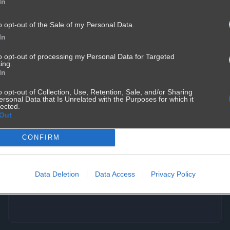
In
o opt-out of the Sale of my Personal Data.
In
to opt-out of processing my Personal Data for Targeted
ing.
In
o opt-out of Collection, Use, Retention, Sale, and/or Sharing
ersonal Data that Is Unrelated with the Purposes for which it
lected.
Out
CONFIRM
Mężczyźni kłamią częśćiej
Data Deletion
Data Access
Privacy Policy
3571
2
Śmieszne