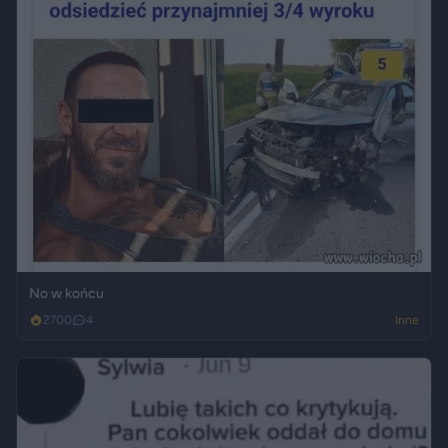
No w końcu
2700
4
Inne