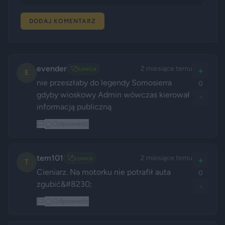
DODAJ KOMENTARZ
evender
2 miesiące temu
🏹
Łowca
+
E
nie przeszłaby do legendy Somosierra 
0
gdyby wioskowy Admin wówczas kierował 
-
informacją publiczną
Odpowiedz
tem101
2 miesiące temu
🏹
Łowca
+
T
Cieniarz. Na motorku nie potrafił auta 
0
zgubić&#8230;
-
Odpowiedz