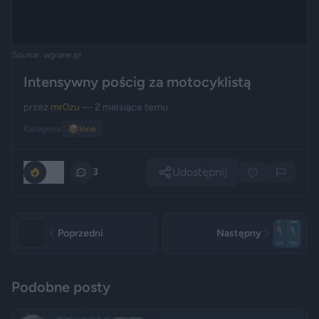
Source: wgrane.pl
Intensywny pościg za motocyklistą
przez
mr0zu
— 2 miesiące temu
Kategoria:
📦
Inne
Udostępnij
320
3
Poprzedni
Następny
Podobne posty