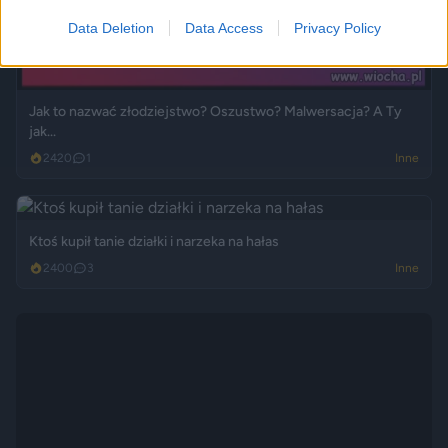
Data Deletion
Data Access
Privacy Policy
Jak to nazwać złodziejstwo? Oszustwo? Malwersacja? A Ty
jak...
2420
1
Inne
Ktoś kupił tanie działki i narzeka na hałas
2400
3
Inne