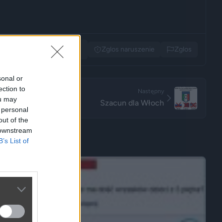
Udostępnij
Zglos naruszenie
Zglos
sonal or
ection to
Następny
ou may
Szacun dla Włoch
 personal
out of the
 downstream
B’s List of