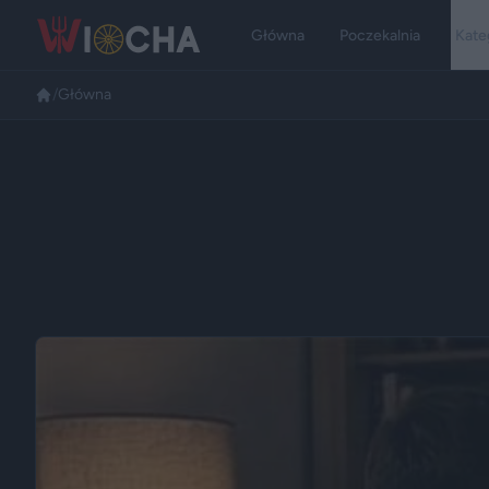
Główna
Poczekalnia
Kate
/
Główna