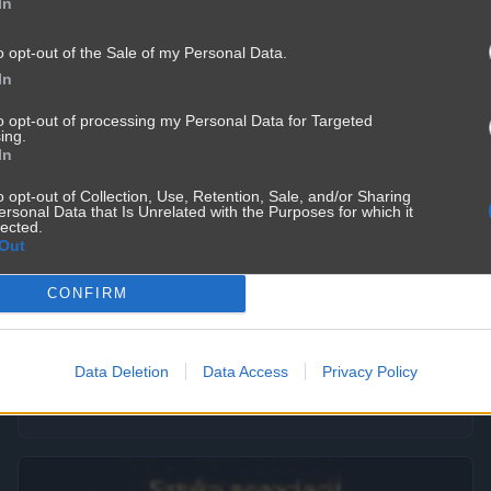
In
o opt-out of the Sale of my Personal Data.
In
to opt-out of processing my Personal Data for Targeted
ing.
In
o opt-out of Collection, Use, Retention, Sale, and/or Sharing
ersonal Data that Is Unrelated with the Purposes for which it
lected.
Out
CONFIRM
Mężczyźni kłamią częśćiej
3571
2
Śmieszne
Data Deletion
Data Access
Privacy Policy