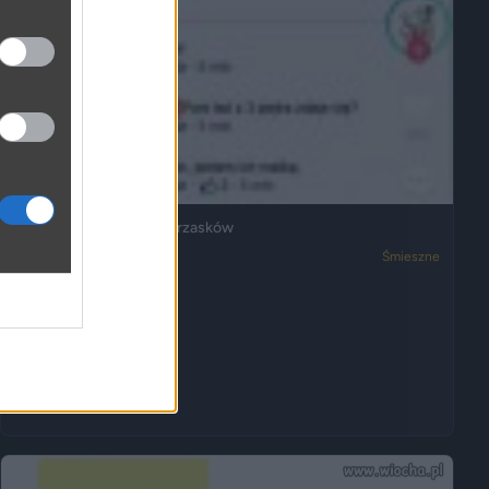
Ja też mam dosyć ich wrzasków
3050
2
Śmieszne