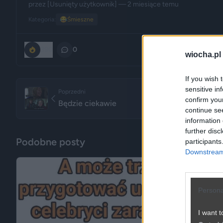
przez
[Usunięty użytkownik]
— 2 miesiące temu
Kategoria:
😂
Śmieszne
390
0
wiocha.pl
If you wish 
sensitive in
Poprzedni
confirm you
Będzie ciekawie
continue se
information 
further disc
Podobne posty
participants
Downstream 
Persona
I want t