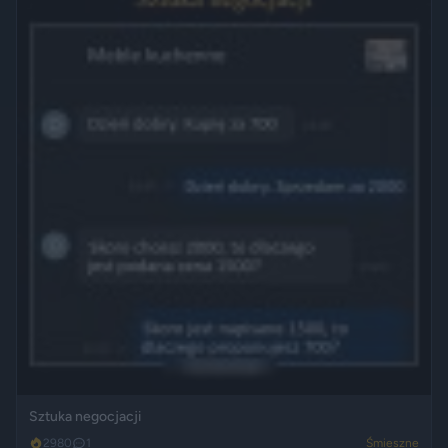
Sztuka negocjacji
2980
1
Śmieszne