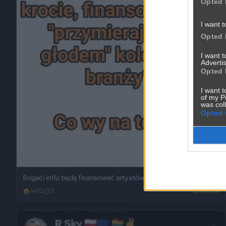
Opted 
I want t
Opted 
I want 
Advertis
Opted 
I want t
of my P
was col
Opted 
Bogaci influ będą finansować artystów?
4472
3
Śmieszne