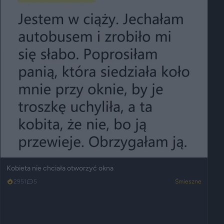
Kobieta nie chciała otworzyć okna
2951
5
Śmieszne