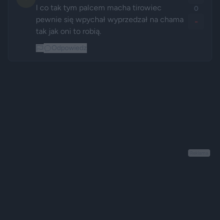
I co tak tym palcem macha tirowiec 
0
pewnie się wpychał wyprzedzał na chama 
-
tak jak oni to robią. 
Odpowiedz
Reklama