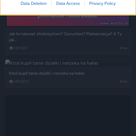
Data Deletion
Data Access
Privacy Policy
Jak to nazwać złodziejstwo? Oszustwo? Malwersacja? A Ty
jak...
2420
1
Inne
Ktoś kupił tanie działki i narzeka na hałas
2400
3
Inne