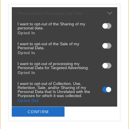
third parties.
Personal Data Processing Opt Outs
I want to opt-out of the Sharing of my
personal data.
Opted In
I want to opt-out of the Sale of my
Personal Data.
Opted In
Powinna do pakietu być
I want to opt-out of processing my
2450
9
Inne
Personal Data for Targeted Advertising.
Opted In
I want to opt-out of Collection, Use,
Retention, Sale, and/or Sharing of my
Personal Data that Is Unrelated with the
Purposes for which it was collected.
Opted Out
CONFIRM