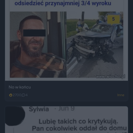
No w końcu
2700
4
Inne