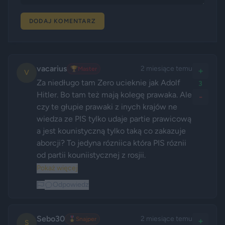
DODAJ KOMENTARZ
vacarius
2 miesiące temu
🏆
Master
+
V
Za niedługo tam Zero ucieknie jak Adolf 
3
Hitler. Bo tam też mają kolegę prawaka. Ale 
-
czy te głupie prawaki z inych krajów ne 
wiedza ze PIS tylko udaje partie prawicową 
a jest kounistyczną tylko taką co zakazuje 
aborcji? To jedyna rózniica która PIS róznii 
od partii kouniistycznej z rosjii. 
Pokaż więcej
Odpowiedz
Sebo30
2 miesiące temu
🎖️
Snajper
+
S