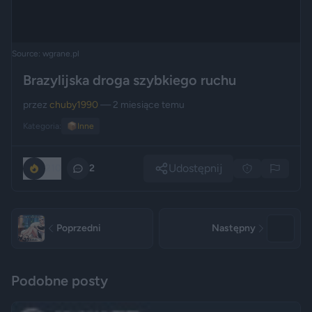
Source: wgrane.pl
Brazylijska droga szybkiego ruchu
przez
chuby1990
— 2 miesiące temu
Kategoria:
📦
Inne
Udostępnij
210
2
Poprzedni
Następny
Podobne posty