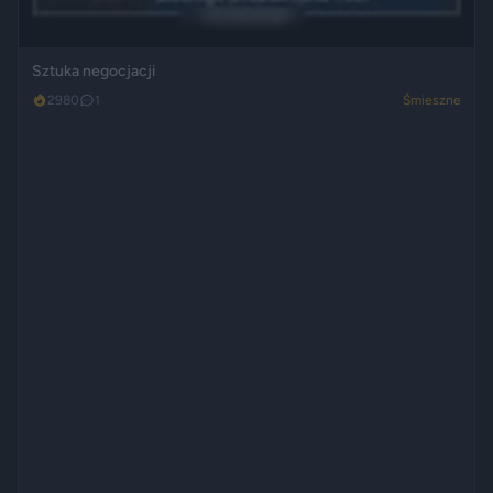
Sztuka negocjacji
2980
1
Śmieszne