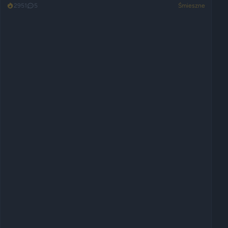
2951
5
Śmieszne