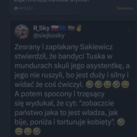
Bogaci influ będą finansować artystów?
4472
3
Śmieszne