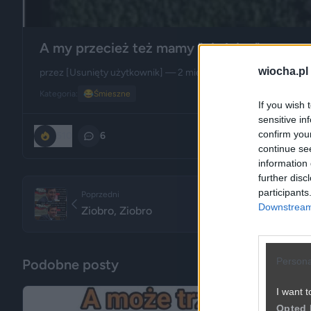
A my przecież też mamy "cieśninę"
wiocha.pl
przez
[Usunięty użytkownik]
— 2 miesiące temu
Kategoria:
😂
Śmieszne
If you wish 
sensitive in
confirm you
510
6
continue se
information 
further disc
participants
Poprzedni
Downstream 
Ziobro, Ziobro
Persona
Podobne posty
I want t
Opted 