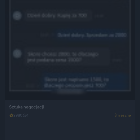
Sztuka negocjacji
2980
1
Śmieszne