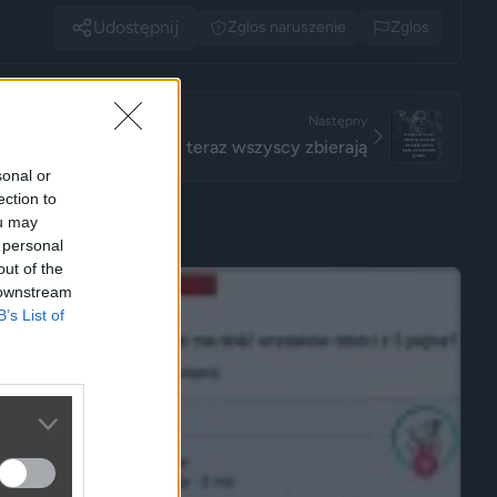
Udostępnij
Zglos naruszenie
Zglos
Następny
edyś zbierałem butelki, teraz wszyscy zbierają
sonal or
ection to
ou may
 personal
out of the
 downstream
B’s List of