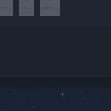
gorie
Filtry
Rankingi