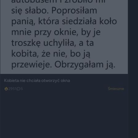
Kobieta nie chciała otworzyć okna
2951
5
Śmieszne