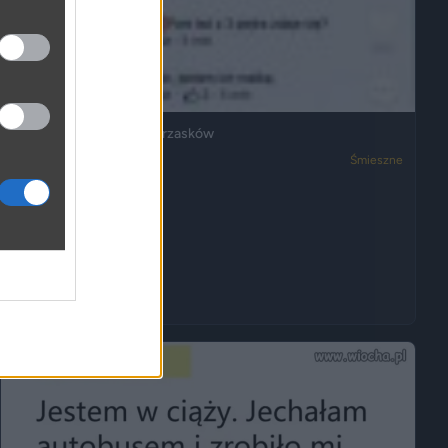
Ja też mam dosyć ich wrzasków
3050
2
Śmieszne