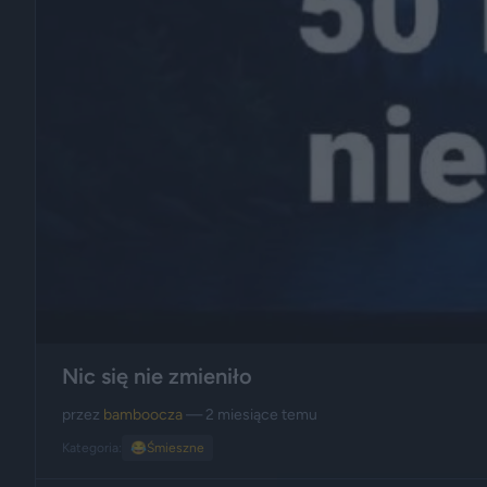
Nic się nie zmieniło
przez
bamboocza
— 2 miesiące temu
Kategoria:
😂
Śmieszne