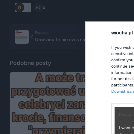
710
2
wiocha.pl
Poprzedni
Urodziny to nie czas na łamanie zębów...
If you wish 
sensitive in
confirm you
Podobne posty
continue se
information 
further disc
participants
Downstream 
Persona
I want t