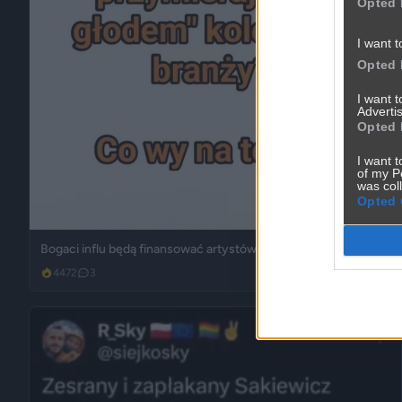
Opted 
I want t
Opted 
I want 
Advertis
Opted 
I want t
of my P
was col
Opted 
Bogaci influ będą finansować artystów?
4472
3
Śmieszne