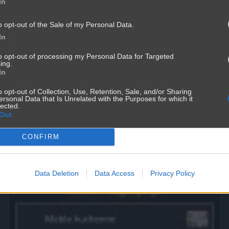
In
o opt-out of the Sale of my Personal Data.
In
to opt-out of processing my Personal Data for Targeted
ing.
In
o opt-out of Collection, Use, Retention, Sale, and/or Sharing
ersonal Data that Is Unrelated with the Purposes for which it
Mężczyźni kłamią częśćiej
lected.
Out
3571
2
Śmieszne
CONFIRM
Data Deletion
Data Access
Privacy Policy