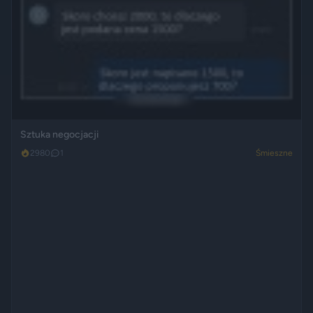
Sztuka negocjacji
2980
1
Śmieszne