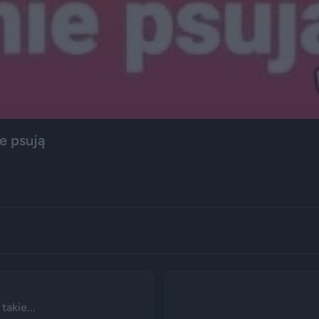
e psują
akie...