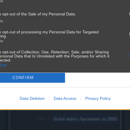
In
o opt-out of the Sale of my Personal Data.
Mężczyźni kłamią częśćiej
In
3571
2
Śmieszne
to opt-out of processing my Personal Data for Targeted
ing.
In
o opt-out of Collection, Use, Retention, Sale, and/or Sharing
ersonal Data that Is Unrelated with the Purposes for which it
lected.
Out
CONFIRM
Data Deletion
Data Access
Privacy Policy