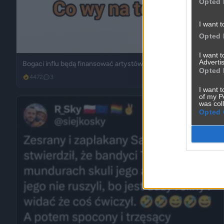
Opted 
I want t
Opted 
I want 
Advertis
Bogaci influ będą finansować artystów?
Opted 
4472
3
Śmieszne
I want t
of my P
was col
Opted 