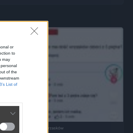
sonal or
ection to
ou may
 personal
out of the
 downstream
B’s List of
Ja też mam dosyć ich wrzasków