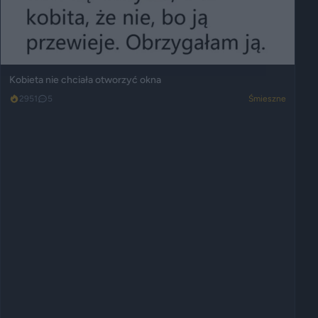
Kobieta nie chciała otworzyć okna
2951
5
Śmieszne