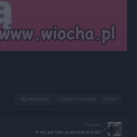
Udostępnij
Zglos naruszenie
Zglos
Następny
A wy jak tam puszczacie ludzi