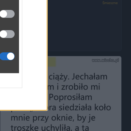
3050
2
Śmieszne