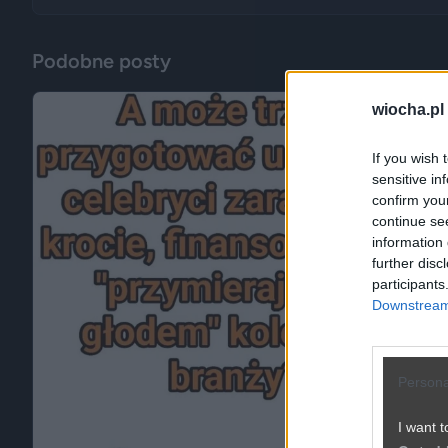
Podobne posty
wiocha.pl
If you wish 
sensitive in
confirm you
continue se
information 
further disc
participants
Downstream 
Persona
I want t