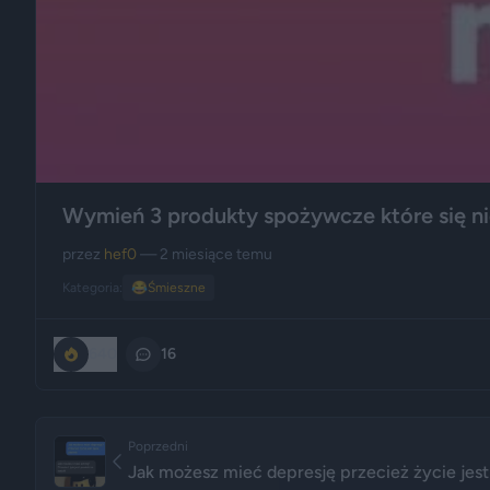
Wymień 3 produkty spożywcze które się ni
przez
hef0
— 2 miesiące temu
Kategoria:
😂
Śmieszne
640
16
Poprzedni
Jak możesz mieć depresję przecież życie jest t