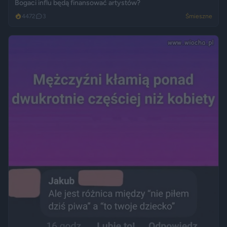
Bogaci influ będą finansować artystów?
4472
3
Śmieszne