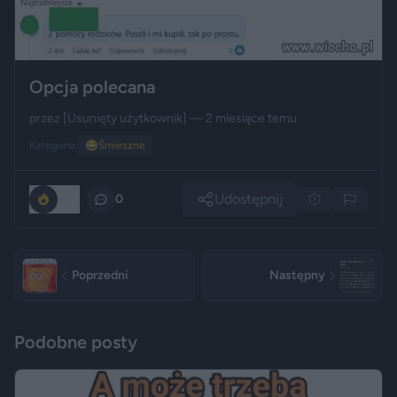
Opcja polecana
przez
[Usunięty użytkownik]
— 2 miesiące temu
Kategoria:
😂
Śmieszne
Udostępnij
660
0
Poprzedni
Następny
Podobne posty