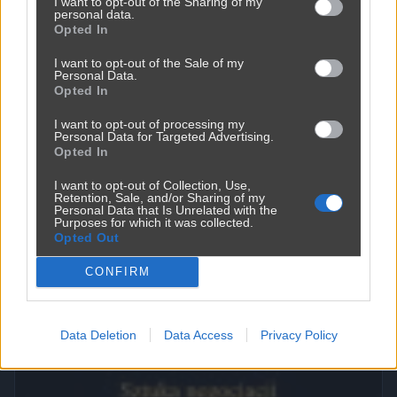
I want to opt-out of the Sharing of my
personal data.
Opted In
I want to opt-out of the Sale of my
Personal Data.
Opted In
I want to opt-out of processing my
Personal Data for Targeted Advertising.
Opted In
I want to opt-out of Collection, Use,
Retention, Sale, and/or Sharing of my
Personal Data that Is Unrelated with the
Purposes for which it was collected.
Opted Out
CONFIRM
Ojoj ojjj jacy oni biedni
3011
10
Śmieszne
Data Deletion
Data Access
Privacy Policy