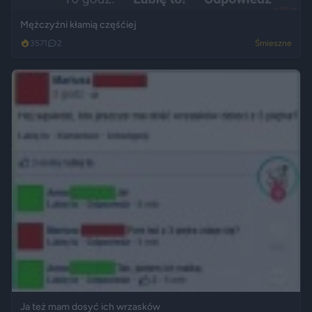
Mężczyźni kłamią częśćiej
3571
2
Śmieszne
Ja też mam dosyć ich wrzasków