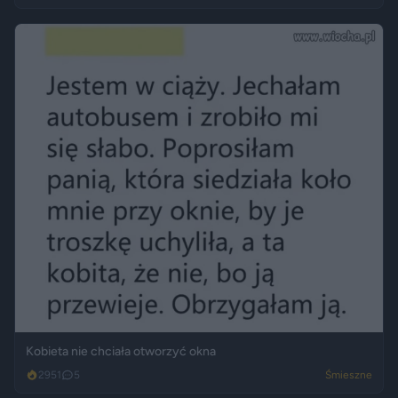
Kobieta nie chciała otworzyć okna
2951
5
Śmieszne