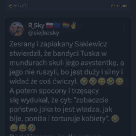
3050
2
Śmieszne