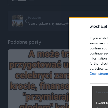
Poprzedni
Stary gdzie się nauczyłeś tak strzelać?
wiocha.pl
If you wish 
Podobne posty
sensitive in
confirm you
continue se
information 
further disc
participants
Downstream 
Persona
I want t