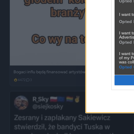
Opted 
I want t
Opted 
I want 
Advertis
Opted 
I want t
of my P
was col
Opted 
Bogaci influ będą finansować artystów?
4472
3
Śmieszne