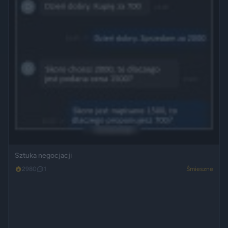
Sztuka negocjacji
2980
1
Śmieszne