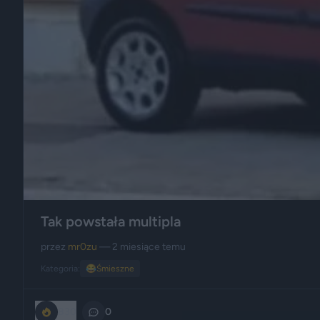
Tak powstała multipla
przez
mr0zu
— 2 miesiące temu
Kategoria:
😂
Śmieszne
830
0