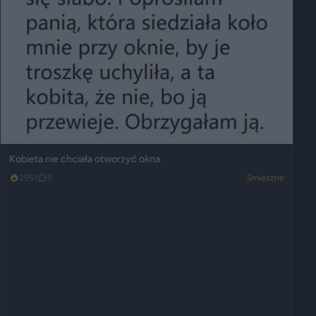
Kobieta nie chciała otworzyć okna
2951
5
Śmieszne