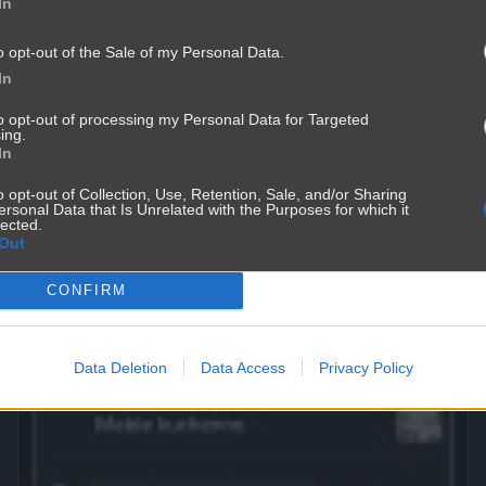
In
o opt-out of the Sale of my Personal Data.
In
to opt-out of processing my Personal Data for Targeted
ing.
In
Mężczyźni kłamią częśćiej
o opt-out of Collection, Use, Retention, Sale, and/or Sharing
ersonal Data that Is Unrelated with the Purposes for which it
3571
2
Śmieszne
lected.
Out
CONFIRM
Data Deletion
Data Access
Privacy Policy