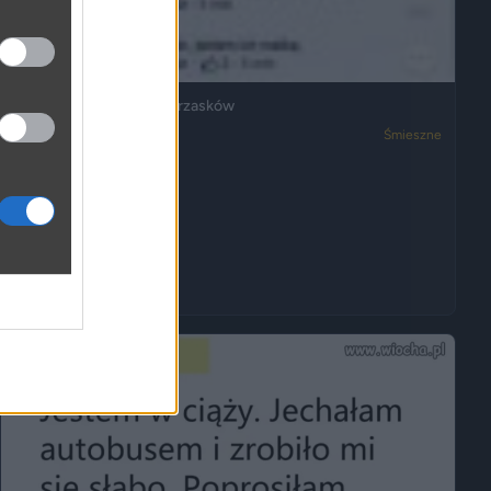
Ja też mam dosyć ich wrzasków
3050
2
Śmieszne