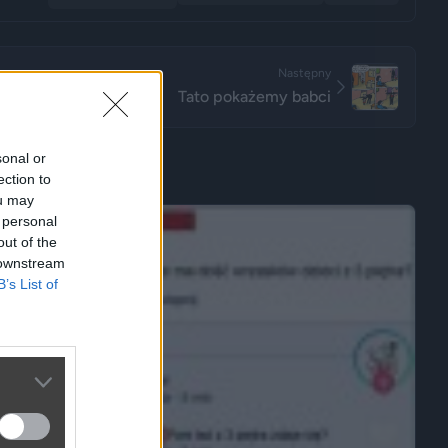
Następny
Tato pokażemy babci
sonal or
ection to
ou may
 personal
out of the
 downstream
B’s List of