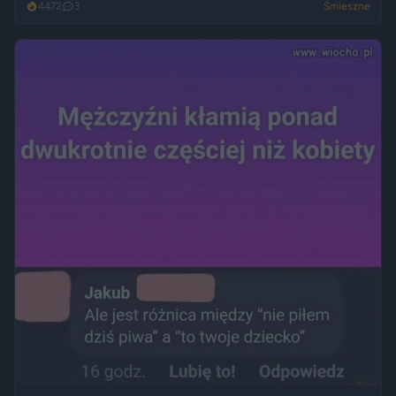
4472
3
Śmieszne