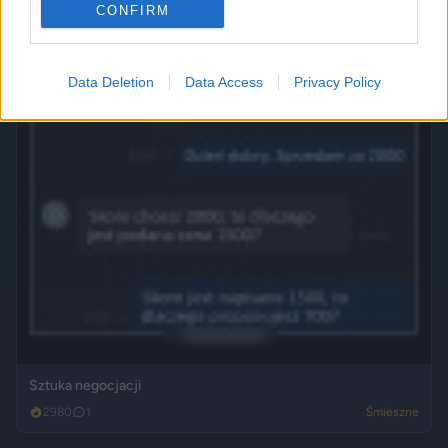
CONFIRM
Data Deletion
Data Access
Privacy Policy
Sztuka negocjacji
2980
1
Śmieszne