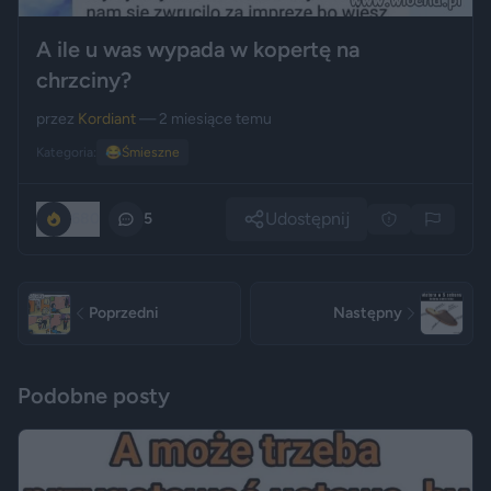
A ile u was wypada w kopertę na
chrzciny?
przez
Kordiant
— 2 miesiące temu
Kategoria:
😂
Śmieszne
Udostępnij
680
5
Poprzedni
Następny
Podobne posty