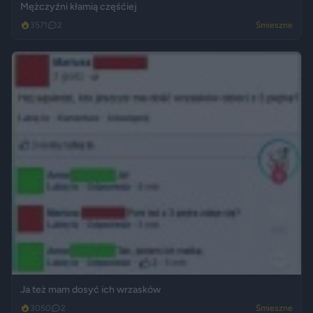
Mężczyźni kłamią częśćiej
3571
2
Śmieszne
Ja też mam dosyć ich wrzasków
3050
2
Śmieszne