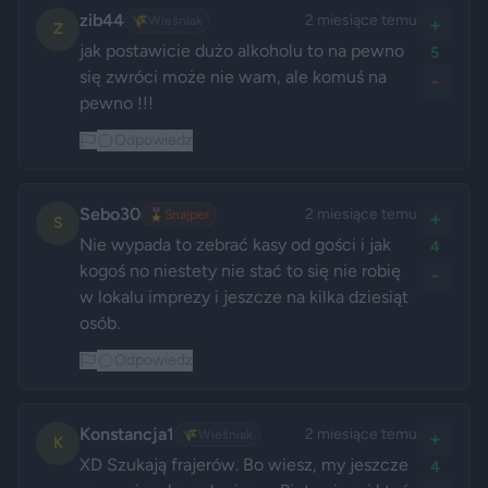
zib44
2 miesiące temu
🌾
Wieśniak
+
Z
jak postawicie dużo alkoholu to na pewno 
5
się zwróci może nie wam, ale komuś na 
-
pewno !!!
Odpowiedz
Sebo30
2 miesiące temu
🎖️
Snajper
+
S
Nie wypada to zebrać kasy od gości i jak 
4
kogoś no niestety nie stać to się nie robię 
-
w lokalu imprezy i jeszcze na kilka dziesiąt 
osób. 
Odpowiedz
Konstancja1
2 miesiące temu
🌾
Wieśniak
+
K
XD Szukają frajerów. Bo wiesz, my jeszcze 
4