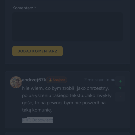
Komentarz *
DODAJ KOMENTARZ
andrzej67k
2 miesiące temu
🎖️
Snajper
+
Nie wiem, co bym zrobił, jako chrzestny, 
7
po usłyszeniu takiego tekstu. Jako zwykły 
-
gość, to na pewno, bym nie poszedł na 
taką komunię.
Odpowiedz