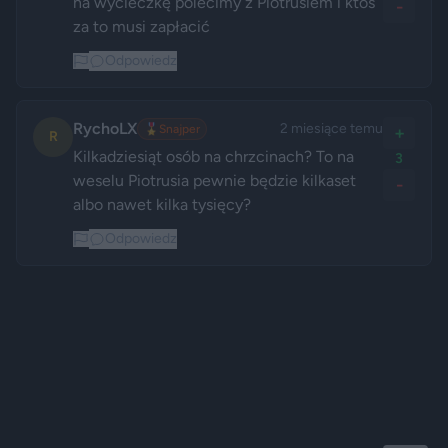
na wycieczkę polecimy z Piotrusiem i ktoś 
-
za to musi zapłacić
Odpowiedz
RychoLX
2 miesiące temu
🎖️
Snajper
+
R
Kilkadziesiąt osób na chrzcinach? To na 
3
weselu Piotrusia pewnie będzie kilkaset 
-
albo nawet kilka tysięcy?
Odpowiedz