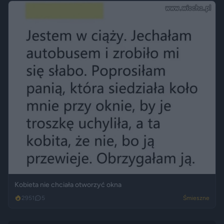
Kobieta nie chciała otworzyć okna
2951
5
Śmieszne