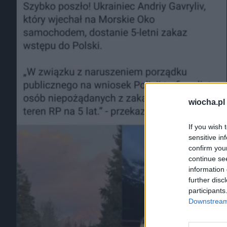
wiocha.pl
If you wish 
sensitive in
confirm you
continue se
information 
further disc
participants
Downstream 