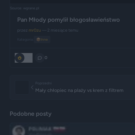
Source: wgrane.pl
Pan Młody pomylił błogosławieństwo
przez
mr0zu
— 2 miesiące temu
Kategoria:
📦
Inne
400
0
Poprzedni
Mały chłopiec na plaży vs krem z filtrem
Podobne posty