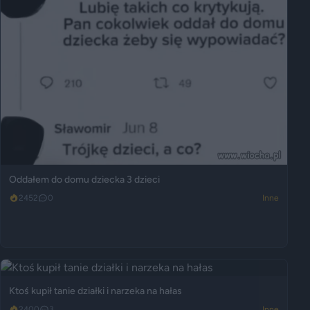
Oddałem do domu dziecka 3 dzieci
2452
0
Inne
Ktoś kupił tanie działki i narzeka na hałas
2400
3
Inne