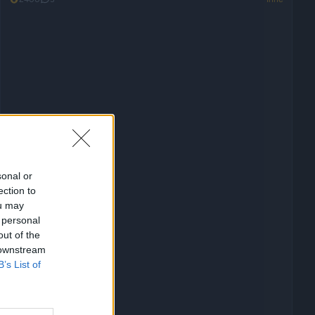
sonal or
ection to
ou may
 personal
out of the
 downstream
B’s List of