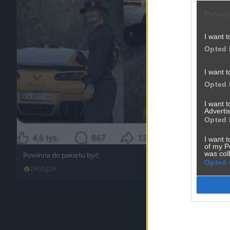
Persona
I want t
Opted 
I want t
Opted 
I want 
Advertis
Opted 
I want t
of my P
was col
Powinna do pakietu być
Opted 
2450
9
Inne