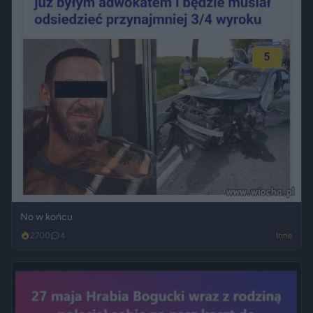
No w końcu
2700
4
Inne