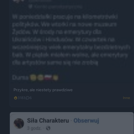
Przykre, ale niestety prawdziwe
3183
6
Inne