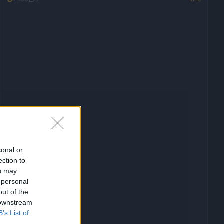
sonal or
ection to
ou may
 personal
out of the
 downstream
B’s List of