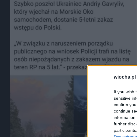
wiocha.pl
If you wish 
sensitive in
confirm you
continue se
information 
further disc
participants
Downstream 