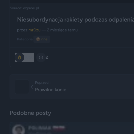
Source: wgrane.pl
Niesubordynacja rakiety podczas odpaleni
przez
mr0zu
— 2 miesiące temu
Kategoria:
📦
Inne
1050
2
Poprzedni
Prawilne konie
Podobne posty