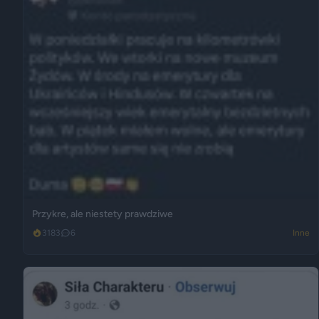
Przykre, ale niestety prawdziwe
3183
6
Inne