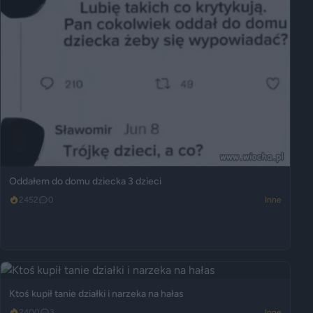
Oddałem do domu dziecka 3 dzieci
2452
0
Inne
Ktoś kupił tanie działki i narzeka na hałas
2400
3
Inne