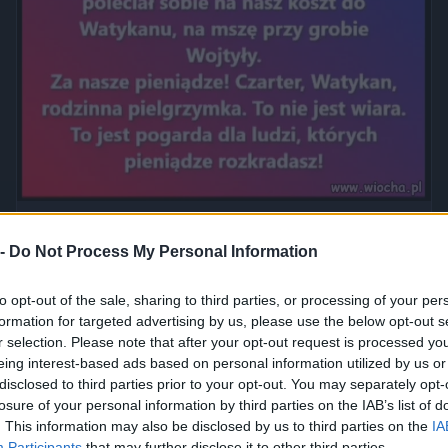
Jak to nazwać złodziejstwo? Oszustwo? Malwersacja? A Ty
jak...
 -
Do Not Process My Personal Information
2420
1
Inne
to opt-out of the sale, sharing to third parties, or processing of your per
formation for targeted advertising by us, please use the below opt-out s
r selection. Please note that after your opt-out request is processed y
eing interest-based ads based on personal information utilized by us or
disclosed to third parties prior to your opt-out. You may separately opt-
losure of your personal information by third parties on the IAB’s list of
. This information may also be disclosed by us to third parties on the
IA
Participants
that may further disclose it to other third parties.