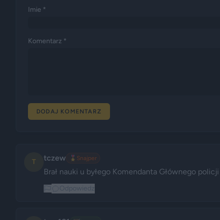
Imie *
Komentarz *
DODAJ KOMENTARZ
tczew
🎖️
Snajper
T
Brał nauki u byłego Komendanta Głównego policji
Odpowiedz