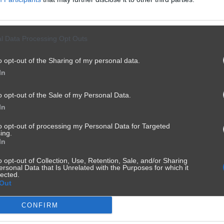
l Data Processing Opt Outs
o opt-out of the Sharing of my personal data.
In
o opt-out of the Sale of my Personal Data.
In
to opt-out of processing my Personal Data for Targeted
ing.
In
o opt-out of Collection, Use, Retention, Sale, and/or Sharing
ersonal Data that Is Unrelated with the Purposes for which it
lected.
Out
CONFIRM