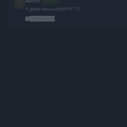
tem101
🏹
Łowca
T
A gdzie ebuuuuttttt!!!!! ???
Odpowiedz