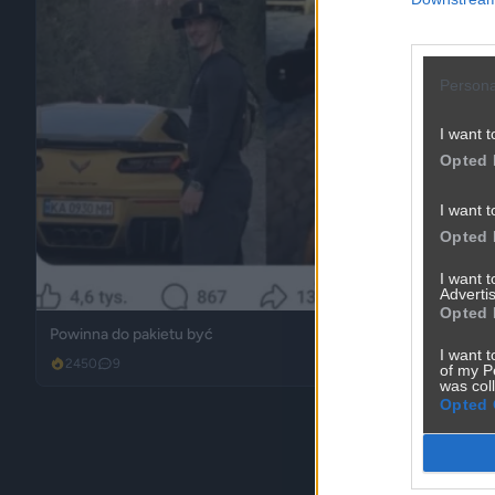
Persona
I want t
Opted 
I want t
Opted 
I want 
Advertis
Opted 
Powinna do pakietu być
I want t
2450
9
Inne
of my P
was col
Opted 