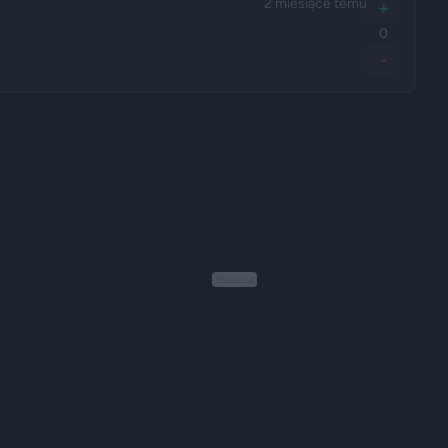
2 miesiące temu
+
0
-
Reklama