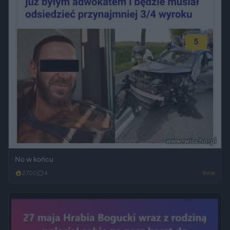
No w końcu
2700
4
Inne