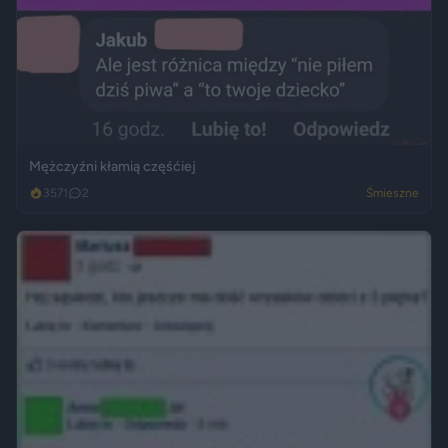
Mężczyźni kłamią częśćiej
3571
2
Śmieszne