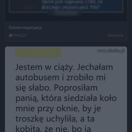
Sztuka negocjacji
2980
1
Śmieszne