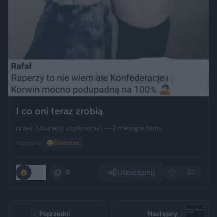
I co oni teraz zrobią
przez
[Usunięty użytkownik]
— 2 miesiące temu
Kategoria:
😂
Śmieszne
Udostępnij
1140
0
Poprzedni
Następny