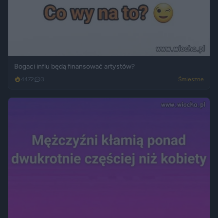
Bogaci influ będą finansować artystów?
4472
3
Śmieszne