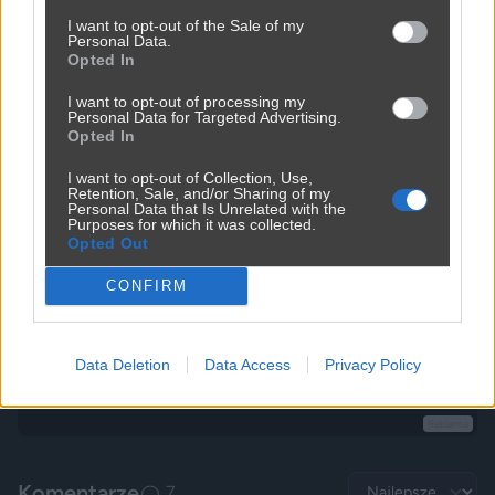
2420
1
Inne
I want to opt-out of the Sale of my
Personal Data.
Opted In
Ktoś kupił tanie działki i narzeka na hałas
I want to opt-out of processing my
Personal Data for Targeted Advertising.
2400
3
Inne
Opted In
I want to opt-out of Collection, Use,
Retention, Sale, and/or Sharing of my
Personal Data that Is Unrelated with the
Purposes for which it was collected.
Opted Out
CONFIRM
Data Deletion
Data Access
Privacy Policy
Reklama
Komentarze
7