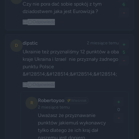
Czy nie pora dać sobie spokój z tym 
6
dziadostwem jaka jest Eurowizja ? 
-
Odpowiedz
dipstic
2 miesiące temu
+
D
Ukrainie też przyznaliśmy 12 punktów a oba 
5
kraje Ukraina i Izrael  nie przyznały żadnego 
-
punktu Polsce 
&#128514;&#128514;&#128514;&#128514;
Odpowiedz
Robertoyoo
🌾
Wieśniak
+
R
2 miesiące temu
0
Uważasz że przyznawanie 
-
punktów jakiemuś wykonawcy 
tylko dlatego że ich kraj dał 
naszemu jest dopiero 