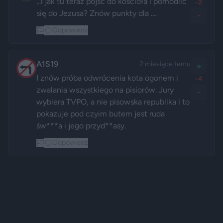
...i jak tu teraz pójść do kościoła i pomodlić 
-2
się do Jezusa? Znów punkty dla ....
-
Odpowiedz
A1S19
2 miesiące temu
+
I znów próba odwrócenia kota ogonem i 
-4
zwalania wszystkiego na pisiorów. Jury 
-
wybiera TVPO, a nie pisowska republika i to 
pokazuje pod czyim butem jest ruda 
św***a i jego przyd**asy.
Odpowiedz