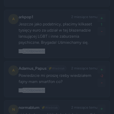
arkpop1
2 miesiące temu
+
A
Jeszcze jako podatnicy, płacimy kilkaset 
1
tysięcy euro za udział w tej błazenadzie 
-
lansującej LGBT i inne zaburzenia 
psychiczne. Brygada! Uśmiechamy się.
Odpowiedz
Adamus_Papus
2 miesiące temu
🌾
Wieśniak
+
A
Powiedzcie mi proszę rzeby wiedziałem 
-2
fajny mam smartfon co?
-
Odpowiedz
normablum
2 miesiące temu
🌾
Wieśniak
+
N