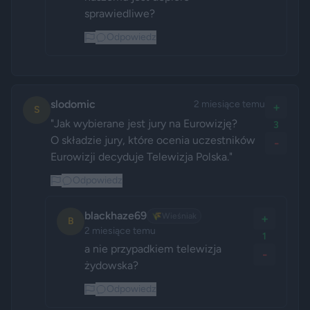
sprawiedliwe? 
Odpowiedz
slodomic
2 miesiące temu
+
S
"Jak wybierane jest jury na Eurowizję?

3
O składzie jury, które ocenia uczestników 
-
Eurowizji decyduje Telewizja Polska." 
Odpowiedz
blackhaze69
🌾
Wieśniak
+
B
2 miesiące temu
1
a nie przypadkiem telewizja 
-
żydowska?
Odpowiedz