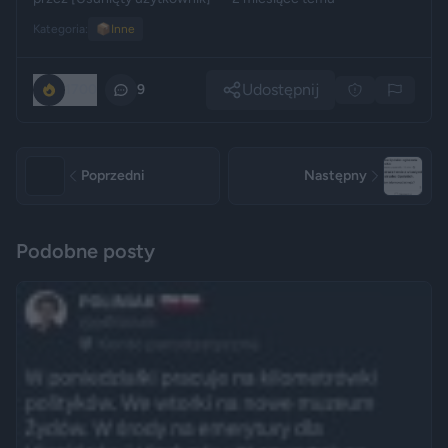
Kategoria:
📦
Inne
Udostępnij
1700
9
Poprzedni
Następny
Podobne posty