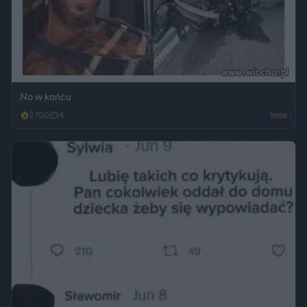
No w końcu
2700
4
Inne