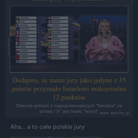
Aha... a to całe polskie jury
przez
[Usunięty użytkownik]
— 2 miesiące temu