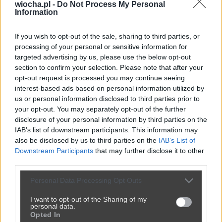
wiocha.pl -
Do Not Process My Personal
Information
Powinna do pakietu być
If you wish to opt-out of the sale, sharing to third parties, or
2450
9
Inne
processing of your personal or sensitive information for
targeted advertising by us, please use the below opt-out
section to confirm your selection. Please note that after your
opt-out request is processed you may continue seeing
interest-based ads based on personal information utilized by
us or personal information disclosed to third parties prior to
your opt-out. You may separately opt-out of the further
disclosure of your personal information by third parties on the
IAB’s list of downstream participants. This information may
also be disclosed by us to third parties on the
IAB’s List of
Downstream Participants
that may further disclose it to other
third parties.
Personal Data Processing Opt Outs
I want to opt-out of the Sharing of my
Jak to nazwać złodziejstwo? Oszustwo? Malwersacja? A Ty
personal data.
jak...
Opted In