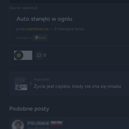
Source: wgrane.pl
Auto stanęło w ogniu
przez
bamboocza
— 2 miesiące temu
Kategoria:
📦
Inne
1250
2
Poprzedni
Życie jest ciężkie, kiedy nie zna się miasta
Podobne posty