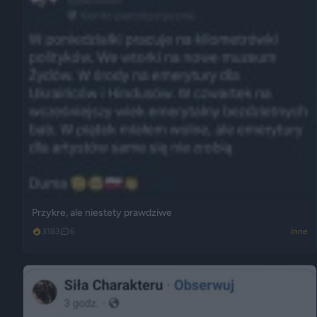
Przykre, ale niestety prawdziwe
3183
6
Inne