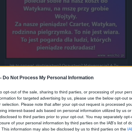
Jak to nazwać złodziejstwo? Oszustwo? Malwersacja? A Ty
jak...
 -
Do Not Process My Personal Information
2420
1
Inne
to opt-out of the sale, sharing to third parties, or processing of your per
formation for targeted advertising by us, please use the below opt-out s
r selection. Please note that after your opt-out request is processed y
eing interest-based ads based on personal information utilized by us or
disclosed to third parties prior to your opt-out. You may separately opt-
losure of your personal information by third parties on the IAB’s list of
. This information may also be disclosed by us to third parties on the
IA