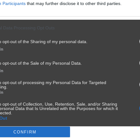
Participants
that may further disclose it to other third parties.
l Data Processing Opt Outs
o opt-out of the Sharing of my personal data.
In
o opt-out of the Sale of my Personal Data.
In
to opt-out of processing my Personal Data for Targeted
ing.
In
o opt-out of Collection, Use, Retention, Sale, and/or Sharing
ersonal Data that Is Unrelated with the Purposes for which it
lected.
Out
CONFIRM