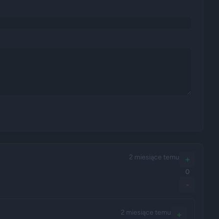
2 miesiące temu
+
0
-
2 miesiące temu
+