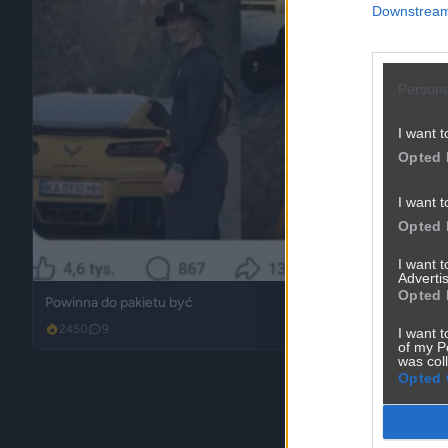
Downstream 
Persona
I want t
Opted 
I want t
Opted 
I want 
Advertis
Opted 
Powinna do pakietu być
2450
9
Inne
I want t
of my P
was col
Opted 