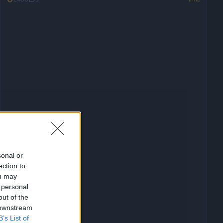
sonal or
ection to
ou may
 personal
out of the
 downstream
B’s List of