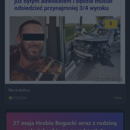
No w końcu
2700
4
Inne