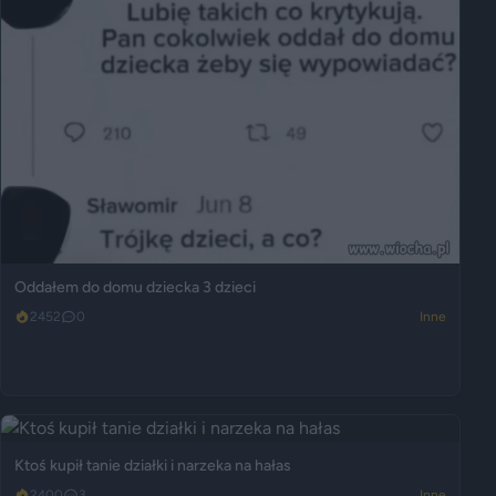
Oddałem do domu dziecka 3 dzieci
2452
0
Inne
Ktoś kupił tanie działki i narzeka na hałas
2400
3
Inne