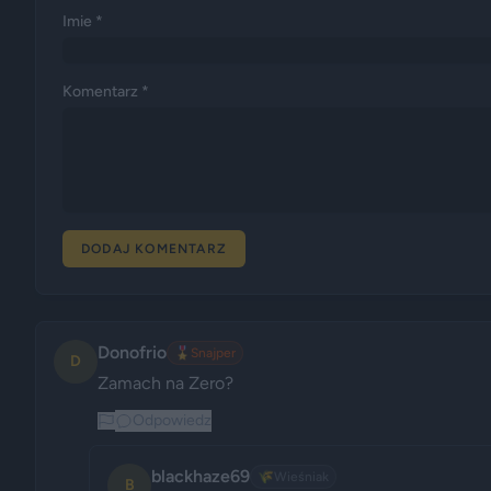
Imie *
Komentarz *
DODAJ KOMENTARZ
Donofrio
🎖️
Snajper
D
Zamach na Zero?
Odpowiedz
blackhaze69
🌾
Wieśniak
B