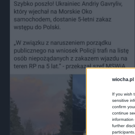
wiocha.pl
If you wish 
sensitive in
confirm you
continue se
information 
further disc
participants