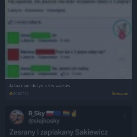
Ja też mam dosyć ich wrzasków
3050
2
Śmieszne