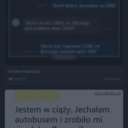
Sztuka negocjacji
2980
1
Śmieszne