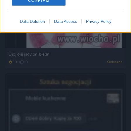
CONFIRM
Data Deletion
Data Access
Privacy Policy
Ojoj ojjj jacy oni biedni
3011
10
Śmieszne