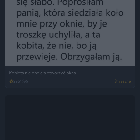
Kobieta nie chciała otworzyć okna
2951
5
Śmieszne