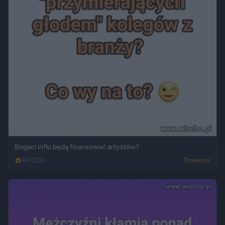
Bogaci influ będą finansować artystów?
4472
3
Śmieszne