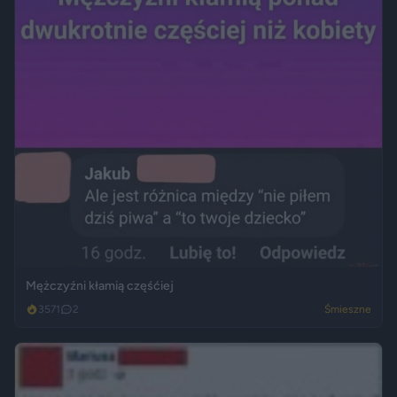
Mężczyźni kłamią częśćiej
3571
2
Śmieszne