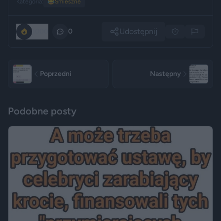
Kategoria:
😂
Śmieszne
Udostępnij
1000
0
Poprzedni
Następny
Podobne posty