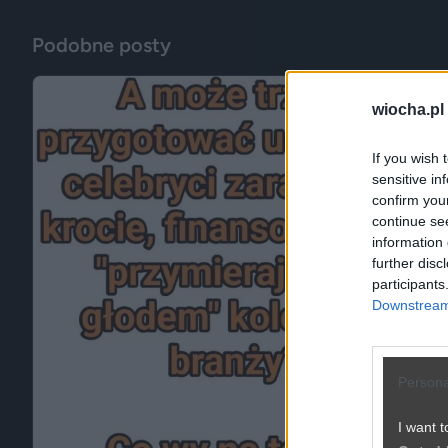
Podobne posty
wiocha.pl
If you wish 
sensitive in
confirm you
continue se
information 
further disc
participants
Downstream 
Persona
I want t