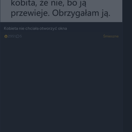
Kobieta nie chciała otworzyć okna
2951
5
Śmieszne