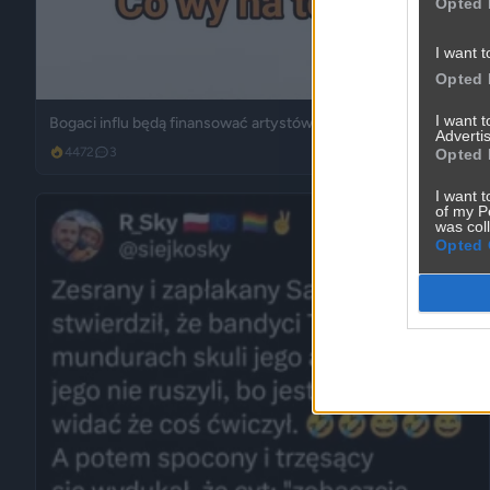
Opted 
I want t
Opted 
I want 
Bogaci influ będą finansować artystów?
Advertis
4472
3
Śmieszne
Opted 
I want t
of my P
was col
Opted 