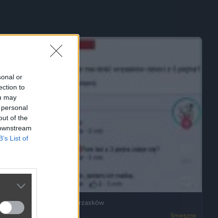
sonal or
ection to
ou may
 personal
out of the
 downstream
B’s List of
Ja też mam dosyć ich wrzasków
3050
2
Śmieszne