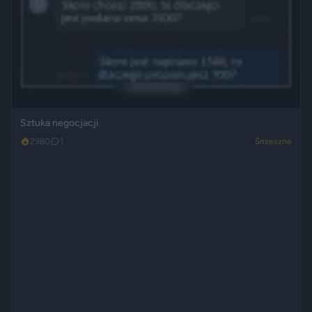
Sztuka negocjacji
2980
1
Śmieszne