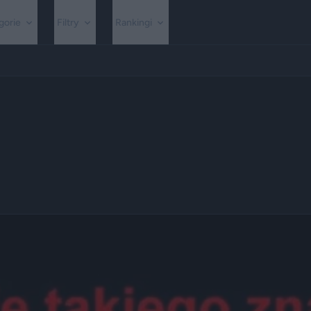
gorie
Filtry
Rankingi