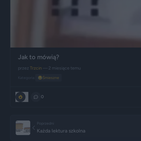
Jak to mówią?
przez
Trzcin
— 2 miesiące temu
Kategoria:
😂
Śmieszne
0
0
Poprzedni
Każda lektura szkolna