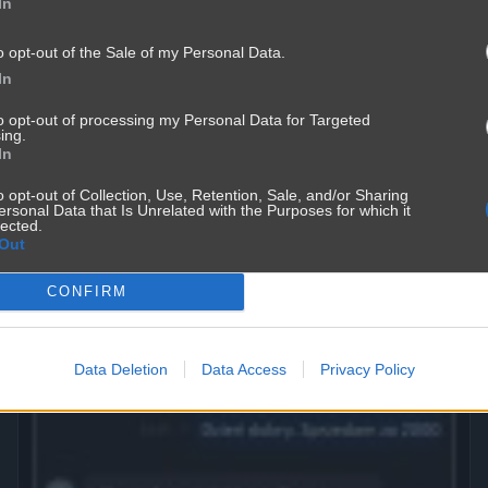
In
Mężczyźni kłamią częśćiej
o opt-out of the Sale of my Personal Data.
3571
2
Śmieszne
In
to opt-out of processing my Personal Data for Targeted
ing.
In
o opt-out of Collection, Use, Retention, Sale, and/or Sharing
ersonal Data that Is Unrelated with the Purposes for which it
lected.
Out
CONFIRM
Data Deletion
Data Access
Privacy Policy