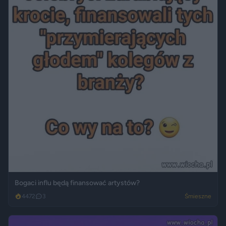
Bogaci influ będą finansować artystów?
4472
3
Śmieszne