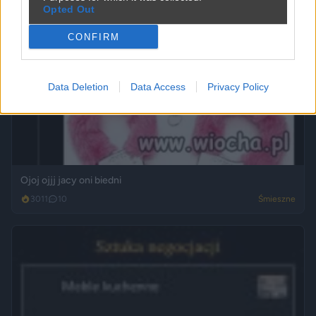
Opted Out
CONFIRM
Data Deletion
Data Access
Privacy Policy
Ojoj ojjj jacy oni biedni
3011
10
Śmieszne