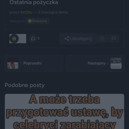
Ostatnia pożyczka
przez
mr0zu
— 2 miesiące temu
Kategoria:
😂
Śmieszne
Udostępnij
300
1
Poprzedni
Następny
Podobne posty