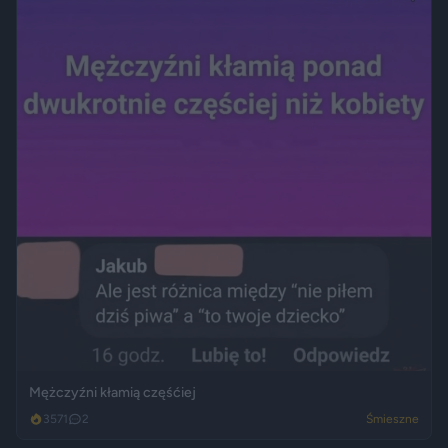
Mężczyźni kłamią częśćiej
3571
2
Śmieszne