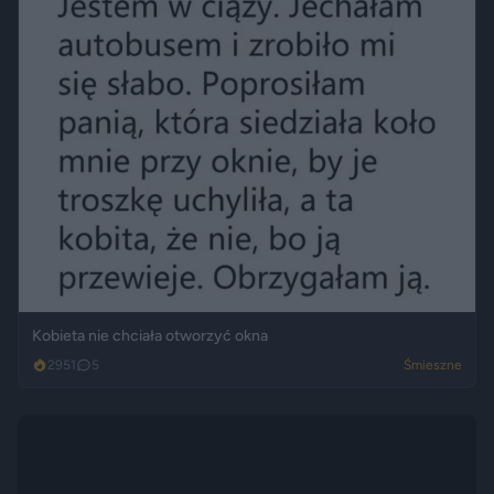
Kobieta nie chciała otworzyć okna
2951
5
Śmieszne