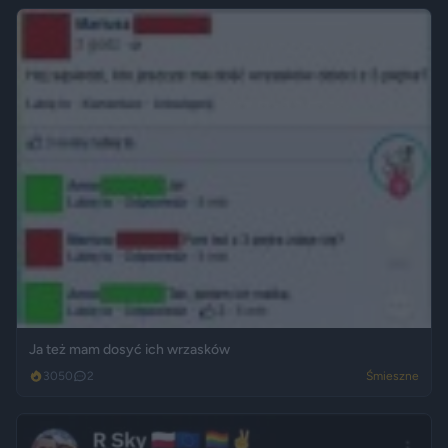
Ja też mam dosyć ich wrzasków
3050
2
Śmieszne