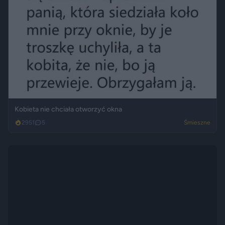
Kobieta nie chciała otworzyć okna
2951
5
Śmieszne