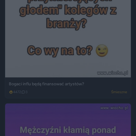
Bogaci influ będą finansować artystów?
4472
3
Śmieszne