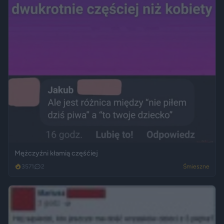
Mężczyźni kłamią częśćiej
3571
2
Śmieszne