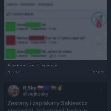
Ja też mam dosyć ich wrzasków
3050
2
Śmieszne