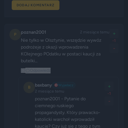
DODAJ KOMENTARZ
poznan2001
2 miesiące temu
+
P
Nie tylko w Olsztynie, wszędzie wywóz 
-1
podrożeje z okazji wprowadzenia 
-
KOlejnego POdatku w postaci kaucji za 
butelki...
Odpowiedz
baxbany
🎯
Wyjadacz
+
B
2 miesiące temu
-1
poznan2001 - Pytanie do 
-
ciemnego ruskiego 
propagandysty. Który prawacko-
katolicki warchoł wprowadził 
kaucję? Czy już się z tego z tym 