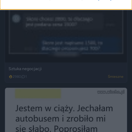
Sztuka negocjacji
2980
1
Śmieszne