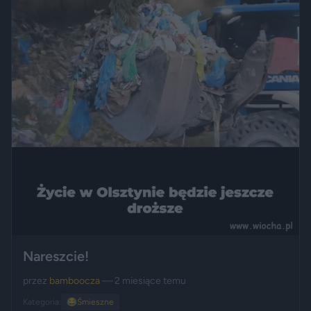
Nareszcie!
przez
bamboocza
— 2 miesiące temu
Kategoria:
😂
Śmieszne