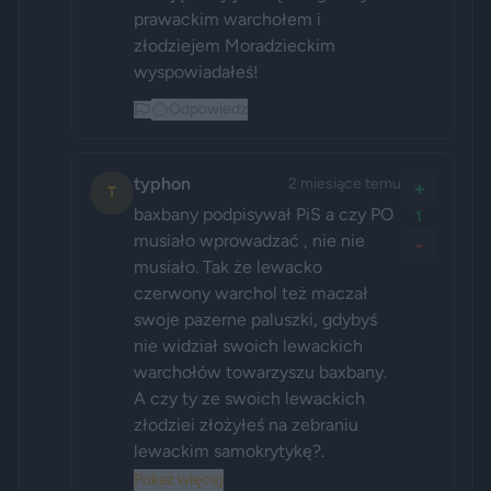
prawackim warchołem i 
złodziejem Moradzieckim 
wyspowiadałeś!
Odpowiedz
typhon
2 miesiące temu
+
T
baxbany podpisywał PiS a czy PO 
1
musiało wprowadzać , nie nie 
-
musiało. Tak że lewacko 
czerwony warchol też maczał 
swoje pazerne paluszki, gdybyś 
nie widział swoich lewackich 
warchołów towarzyszu baxbany. 
A czy ty ze swoich lewackich 
złodziei złożyłeś na zebraniu 
lewackim samokrytykę?.
Pokaż więcej