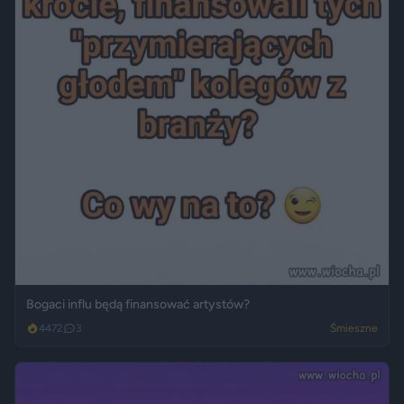
Bogaci influ będą finansować artystów?
4472
3
Śmieszne