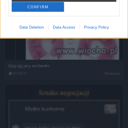
CONFIRM
Data Deletion
Data Access
Privacy Policy
Ojoj ojjj jacy oni biedni
3011
10
Śmieszne