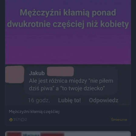
Mężczyźni kłamią częśćiej
3571
2
Śmieszne