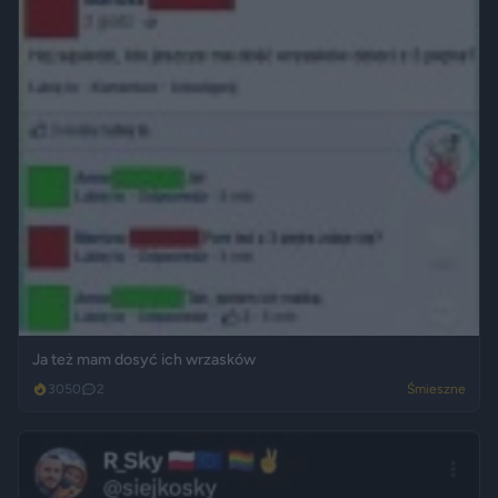
Ja też mam dosyć ich wrzasków
3050
2
Śmieszne