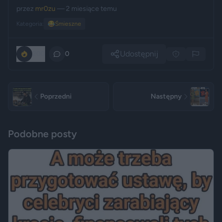
przez
mr0zu
— 2 miesiące temu
Kategoria:
😂
Śmieszne
Udostępnij
200
0
Poprzedni
Następny
Podobne posty