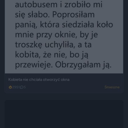
Kobieta nie chciała otworzyć okna
2951
5
Śmieszne