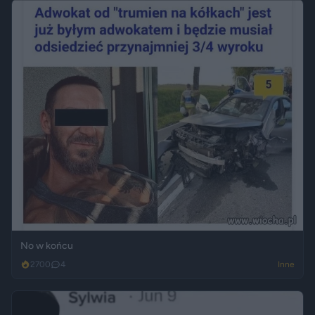
No w końcu
2700
4
Inne