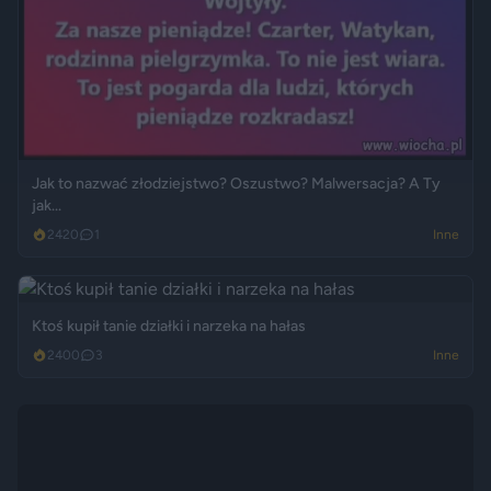
Jak to nazwać złodziejstwo? Oszustwo? Malwersacja? A Ty
jak...
2420
1
Inne
Ktoś kupił tanie działki i narzeka na hałas
2400
3
Inne