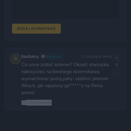
DODAJ KOMENTARZ
baxbany
2 miesiące temu
🎯
Wyjadacz
+
B
Co umie zrobić sutener? Okraść staruszka, 
0
nakrzyczeć na biednego dziennikarza, 
-
wymachiwać pustą pałą i obślinić premier 
Włoch, jak napalony gó*****z na filmie 
porno!
Odpowiedz