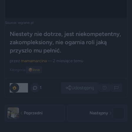
Source: wgrane.pl
Niestety nie dotrze, jest niekompetentny,
zakompleksiony, nie ogarnia roli jaką
przyszlo mu pełnić.
przez
mamamarcina
— 2 miesiące temu
Kategoria:
📦
Inne
Udostępnij
1100
1
Poprzedni
Następny