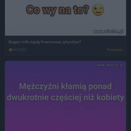
Bogaci influ będą finansować artystów?
4472
3
Śmieszne