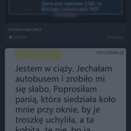
Sztuka negocjacji
2980
1
Śmieszne