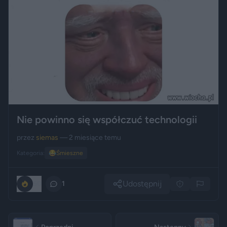
Nie powinno się współczuć technologii
przez
siemas
— 2 miesiące temu
Kategoria:
😂
Śmieszne
Udostępnij
50
1