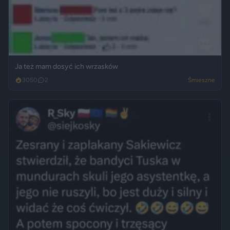
Ja też mam dosyć ich wrzasków
3050
2
Śmieszne