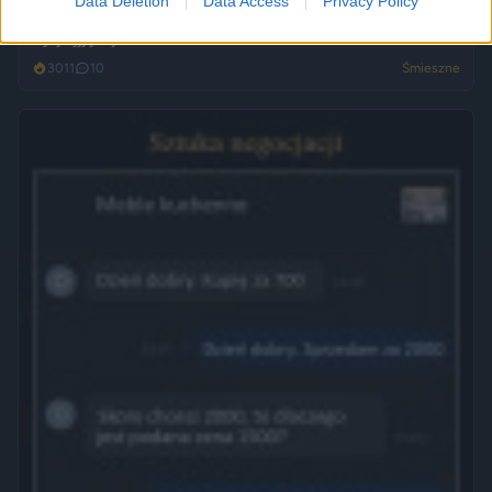
Data Deletion
Data Access
Privacy Policy
Ojoj ojjj jacy oni biedni
3011
10
Śmieszne