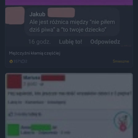
Mężczyźni kłamią częśćiej
3571
2
Śmieszne