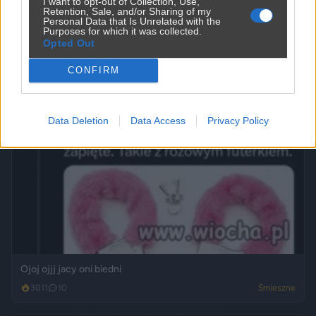
I want to opt-out of Collection, Use,
Retention, Sale, and/or Sharing of my
Personal Data that Is Unrelated with the
Purposes for which it was collected.
Opted Out
CONFIRM
Data Deletion
Data Access
Privacy Policy
Ojoj ojjj jacy oni biedni
3011
10
Śmieszne