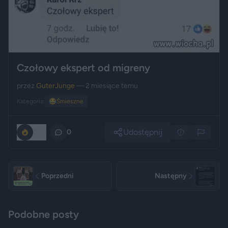
Czołowy ekspert od migreny
przez
GuterJunge
— 2 miesiące temu
Kategoria:
😂
Śmieszne
Udostępnij
200
0
Poprzedni
Następny
Podobne posty