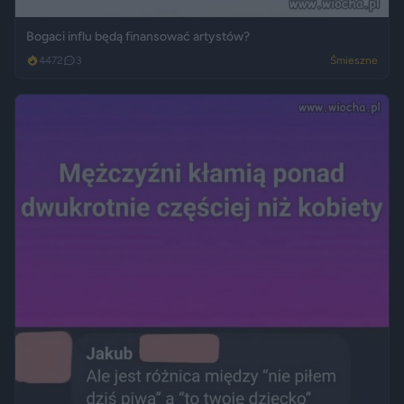
Bogaci influ będą finansować artystów?
4472
3
Śmieszne