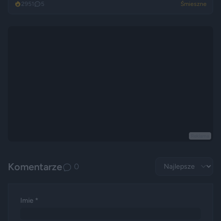
2951
5
Śmieszne
Reklama
Komentarze
0
Imie *