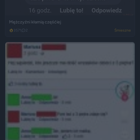
Mężczyźni kłamią częśćiej
3571
2
Śmieszne