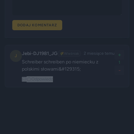
DODAJ KOMENTARZ
Jebi-DJ1981_JG
2 miesiące temu
🌾
Wieśniak
+
J
Schreiber schreiben po niemiecku z 
1
polskimi słowami&#129315;
-
Odpowiedz