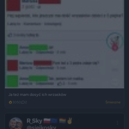
Ja też mam dosyć ich wrzasków
3050
2
Śmieszne