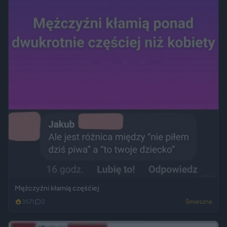
Mężczyźni kłamią częśćiej
3571
2
Śmieszne