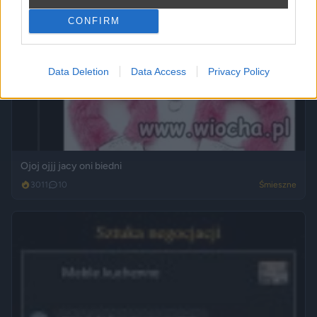
CONFIRM
Data Deletion
Data Access
Privacy Policy
Ojoj ojjj jacy oni biedni
3011
10
Śmieszne