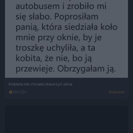
Kobieta nie chciała otworzyć okna
2951
5
Śmieszne