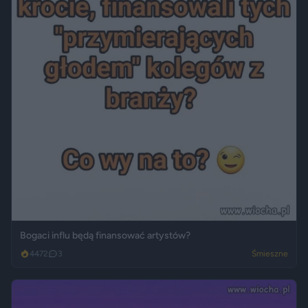
Bogaci influ będą finansować artystów?
4472
3
Śmieszne