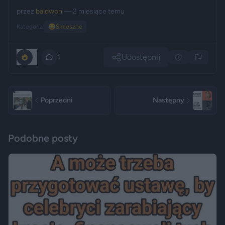
przez
baldwon
— 2 miesiące temu
Kategoria:
😂
Śmieszne
Udostępnij
0
1
Poprzedni
Następny
Podobne posty