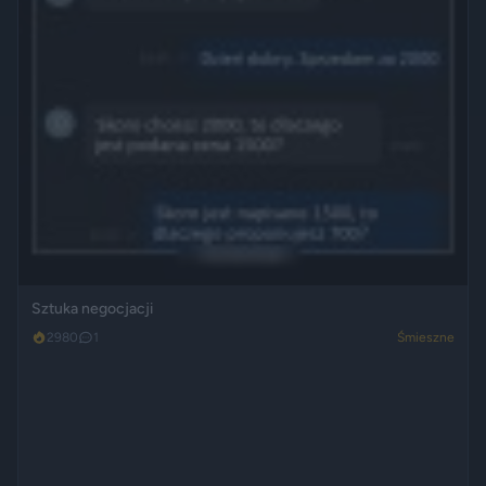
Sztuka negocjacji
2980
1
Śmieszne