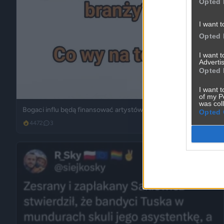
Opted 
I want t
Opted 
I want 
Advertis
Opted 
I want t
of my P
was col
Bogaci influ będą finansować artystów?
Opted 
4472
3
Śmieszne