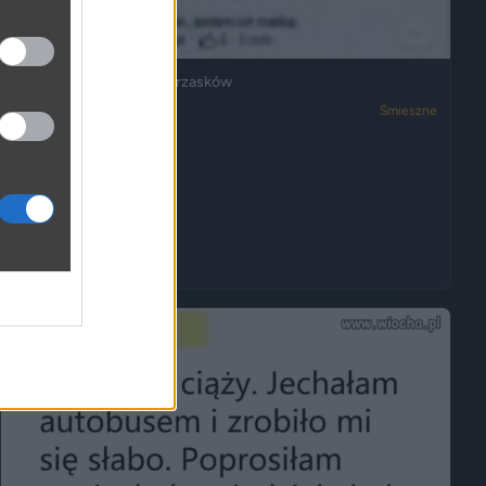
Ja też mam dosyć ich wrzasków
3050
2
Śmieszne