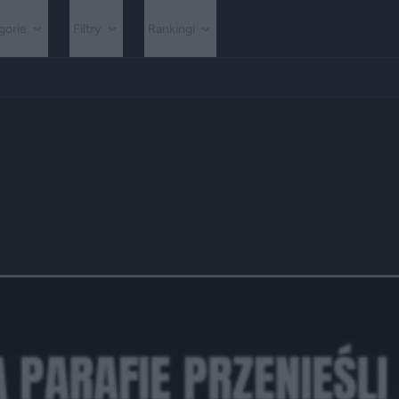
gorie
Filtry
Rankingi