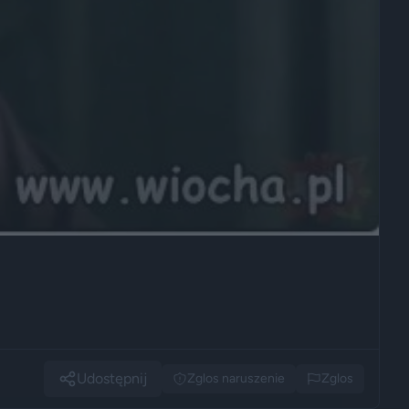
Udostępnij
Zglos naruszenie
Zglos