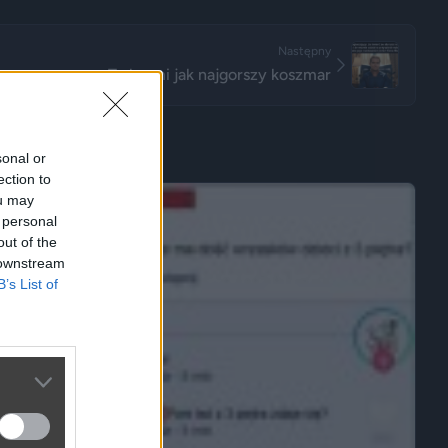
Następny
To brzmi jak najgorszy koszmar
sonal or
ection to
ou may
 personal
out of the
 downstream
B’s List of