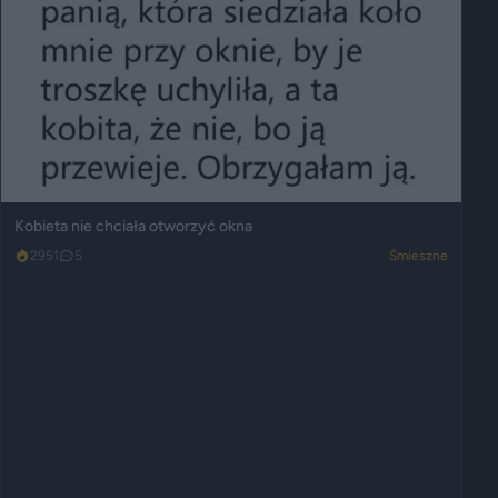
Kobieta nie chciała otworzyć okna
2951
5
Śmieszne