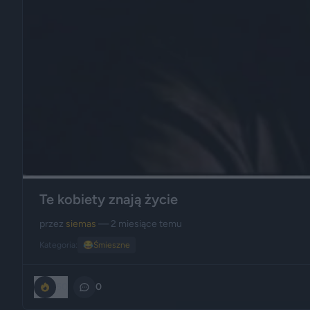
Te kobiety znają życie
przez
siemas
— 2 miesiące temu
Kategoria:
😂
Śmieszne
50
0