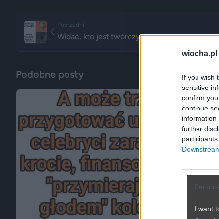
Poprzedni
Widać, kto jest twórczy
wiocha.pl
Podobne posty
If you wish 
sensitive in
confirm you
continue se
information 
further disc
participants
Downstream 
Persona
I want t