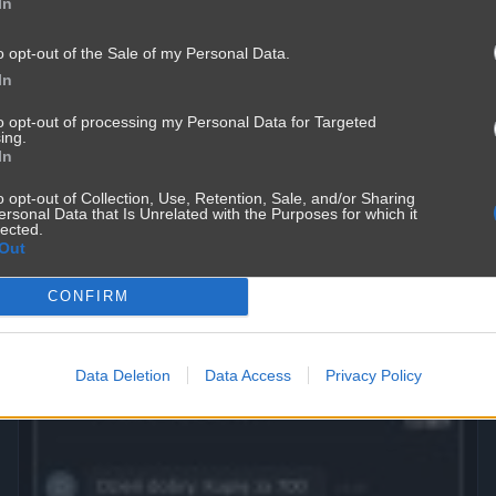
In
o opt-out of the Sale of my Personal Data.
In
to opt-out of processing my Personal Data for Targeted
ing.
In
Mężczyźni kłamią częśćiej
3571
2
Śmieszne
o opt-out of Collection, Use, Retention, Sale, and/or Sharing
ersonal Data that Is Unrelated with the Purposes for which it
lected.
Out
CONFIRM
Data Deletion
Data Access
Privacy Policy