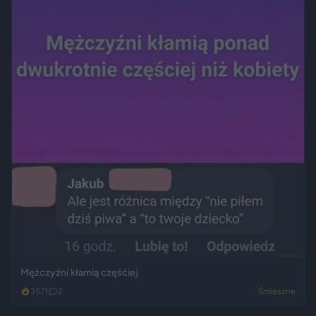
Mężczyźni kłamią częśćiej
3571
2
Śmieszne