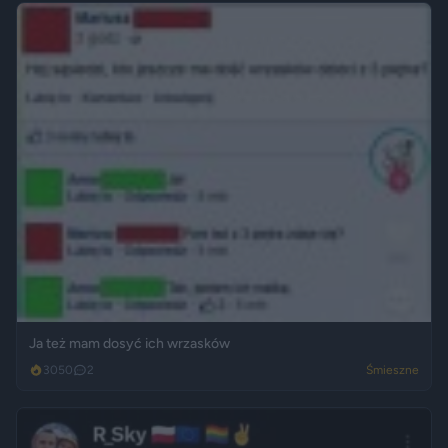
Ja też mam dosyć ich wrzasków
3050
2
Śmieszne