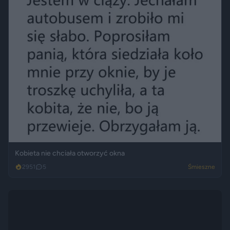
Kobieta nie chciała otworzyć okna
2951
5
Śmieszne