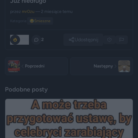
Już niedługo
przez
mr0zu
— 2 miesiące temu
Kategoria:
😂
Śmieszne
Udostępnij
-150
2
Poprzedni
Następny
Podobne posty