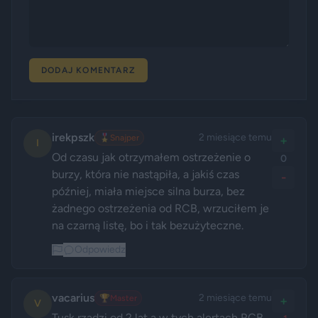
DODAJ KOMENTARZ
irekpszk
2 miesiące temu
🎖️
Snajper
+
I
Od czasu jak otrzymałem ostrzeżenie o 
0
burzy, która nie nastąpiła, a jakiś czas 
-
później, miała miejsce silna burza, bez 
żadnego ostrzeżenia od RCB, wrzuciłem je 
na czarną listę, bo i tak bezużyteczne.
Odpowiedz
vacarius
2 miesiące temu
🏆
Master
+
V
Tusk rządzi od 2 lat a w tych alertach RCB 