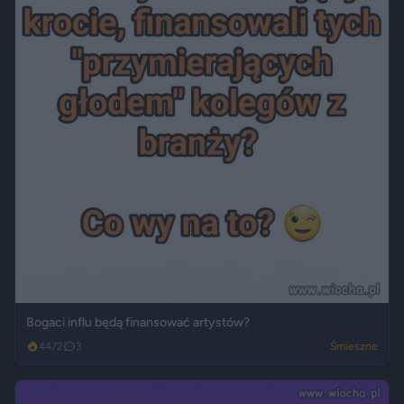
Bogaci influ będą finansować artystów?
4472
3
Śmieszne