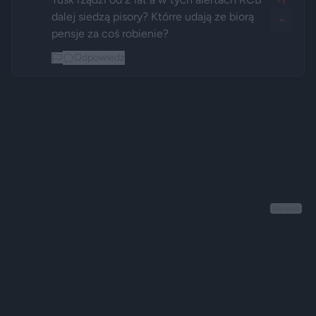
-1
dalej siedzą pisory? Którre udają ze biorą 
-
pensje za coś robienie? 
Odpowiedz
Reklama