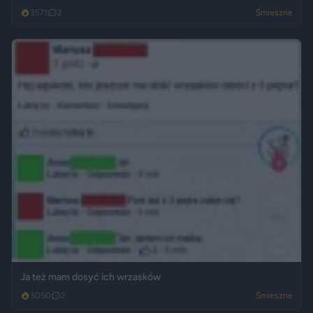
3571
2
Śmieszne
Ja też mam dosyć ich wrzasków
3050
2
Śmieszne