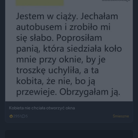
Kobieta nie chciała otworzyć okna
2951
5
Śmieszne