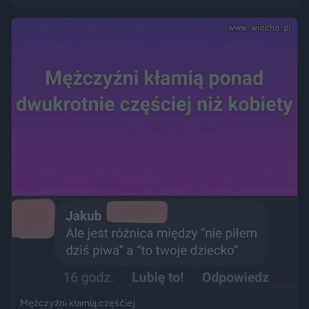
Mężczyźni kłamią częśćiej