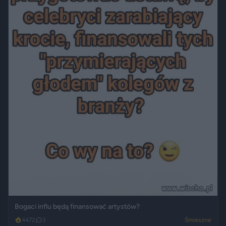
Bogaci influ będą finansować artystów?
4472
3
Śmieszne