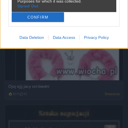
Purposes for which it was collected.
Opted Out
CONFIRM
Data Deletion
Data Access
Privacy Policy
Ojoj ojjj jacy oni biedni
3011
10
Śmieszne