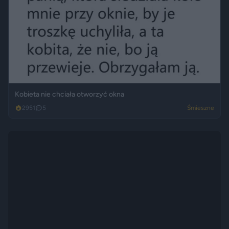
Kobieta nie chciała otworzyć okna
2951
5
Śmieszne