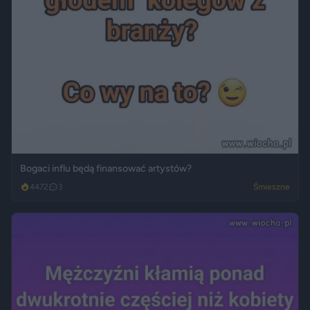
Bogaci influ będą finansować artystów?
4472
3
Śmieszne