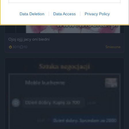
Data Deletion
Data Access
Privacy Policy
Ojoj ojjj jacy oni biedni
3011
10
Śmieszne