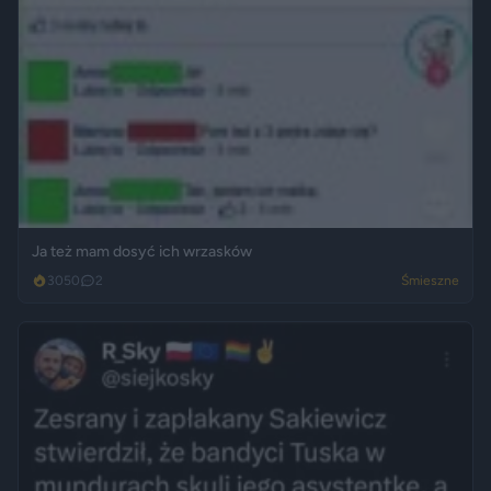
Ja też mam dosyć ich wrzasków
3050
2
Śmieszne