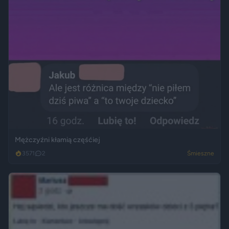
Mężczyźni kłamią częśćiej
3571
2
Śmieszne