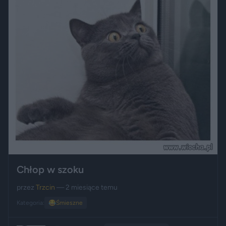
Chłop w szoku
przez
Trzcin
— 2 miesiące temu
Kategoria:
😂
Śmieszne