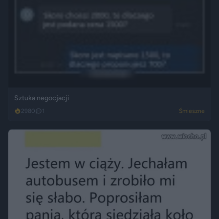
Sztuka negocjacji
2980
1
Śmieszne