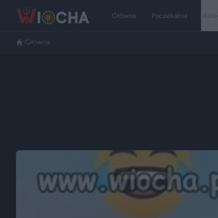
Główna
Poczekalnia
Kate
/
Główna