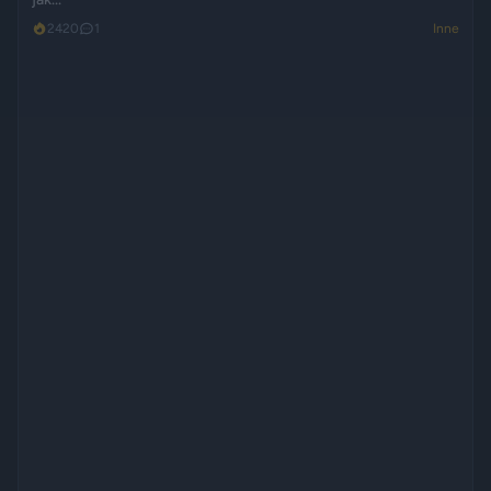
2420
1
Inne