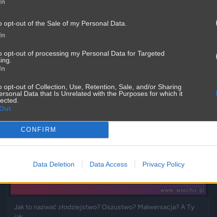
In
o opt-out of the Sale of my Personal Data.
No w końcu
In
2700
4
Inne
to opt-out of processing my Personal Data for Targeted
ing.
In
o opt-out of Collection, Use, Retention, Sale, and/or Sharing
ersonal Data that Is Unrelated with the Purposes for which it
lected.
Out
CONFIRM
Data Deletion
Data Access
Privacy Policy
Jak to nazwać złodziejstwo? Oszustwo? Malwersacja? A Ty
jak...