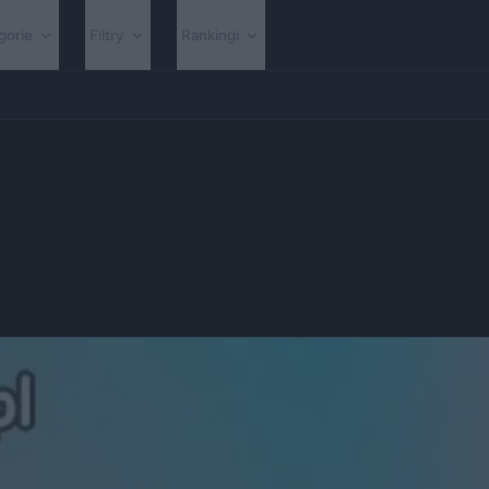
gorie
Filtry
Rankingi