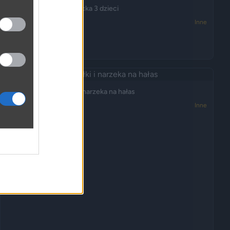
Oddałem do domu dziecka 3 dzieci
2452
0
Inne
Ktoś kupił tanie działki i narzeka na hałas
2400
3
Inne