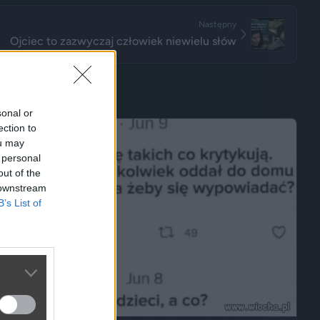
Następny
Ojciec to zazwyczaj człowiek niewielu słów
sonal or
ection to
ou may
 personal
out of the
 downstream
B’s List of