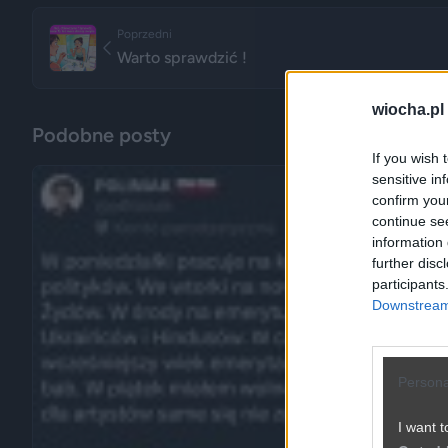
Poprzedni
Warto sprawdzić !
wiocha.pl
Podobne posty
If you wish 
sensitive in
confirm you
continue se
information 
further disc
participants
Downstream 
Persona
I want t