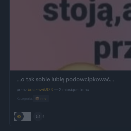
...o tak sobie lubię podowcipkować...
przez
bolszewik933
— 2 miesiące temu
Kategoria:
📦
Inne
650
1