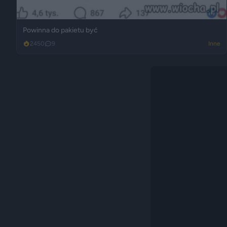
Powinna do pakietu być
2450
9
Inne