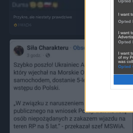
Opted 
I want t
Przykre, ale niestety prawdziwe
Opted 
3183
6
Inne
I want 
Advertis
Opted 
I want t
of my P
was col
Opted 