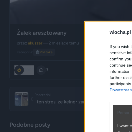
Żalek aresztowany
wiocha.pl
przez
akuszer
— 2 miesiące temu
If you wish 
Kategoria:
🏛️
Polityka
sensitive in
confirm you
continue se
2000
3
information 
further disc
participants
Downstream 
Poprzedni
I ten stres, że kelner zaraz mnie przesadzi
Persona
Podobne posty
I want t