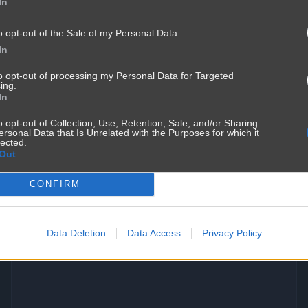
In
o opt-out of the Sale of my Personal Data.
In
to opt-out of processing my Personal Data for Targeted
ing.
In
o opt-out of Collection, Use, Retention, Sale, and/or Sharing
ersonal Data that Is Unrelated with the Purposes for which it
lected.
Out
...z tym się muszę zgodzić...
CONFIRM
4032
7
Polityka
Data Deletion
Data Access
Privacy Policy