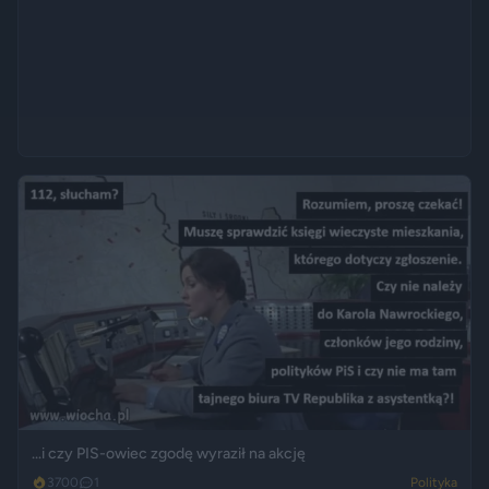
...i czy PIS-owiec zgodę wyraził na akcję
3700
1
Polityka