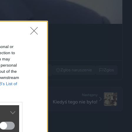
sonal or
ection to
ou may
 personal
Udostępnij
Zglos naruszenie
Zglos
out of the
 downstream
B’s List of
Następny
Kiedyś tego nie było!