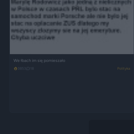
We łbach im się pomieszało
3853
18
Polityka