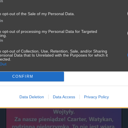
In
o opt-out of the Sale of my Personal Data.
In
to opt-out of processing my Personal Data for Targeted
ing.
In
o opt-out of Collection, Use, Retention, Sale, and/or Sharing
ersonal Data that Is Unrelated with the Purposes for which it
No w końcu
lected.
Out
2700
4
Inne
CONFIRM
Data Deletion
Data Access
Privacy Policy