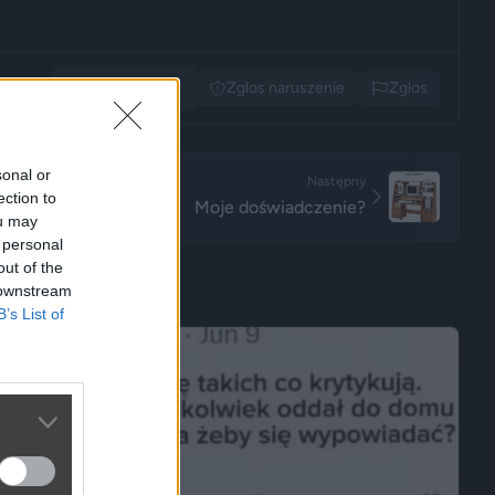
Udostępnij
Zglos naruszenie
Zglos
sonal or
Następny
ection to
Moje doświadczenie?
ou may
 personal
out of the
 downstream
B’s List of