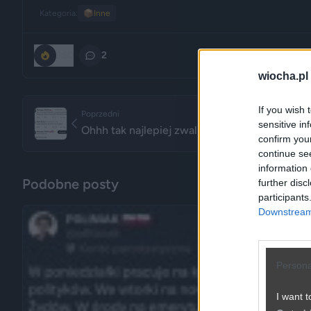
Kategoria:
📦
Inne
350
2
wiocha.pl
If you wish 
Poprzedni
sensitive in
Ohhh tak najlepiej zwalić na kogoś
confirm you
continue se
information 
Podobne posty
further disc
participants
Downstream 
Persona
I want t