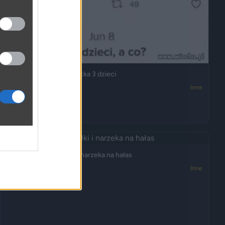
Oddałem do domu dziecka 3 dzieci
2452
0
Inne
Ktoś kupił tanie działki i narzeka na hałas
2400
3
Inne