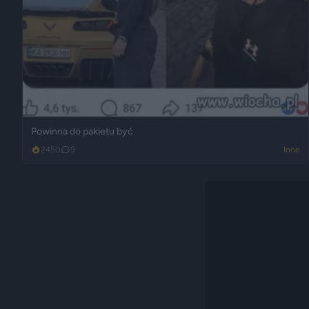
Powinna do pakietu być
2450
9
Inne