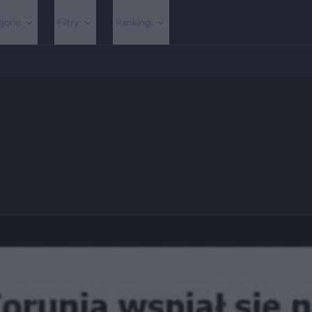
gorie
Filtry
Rankingi