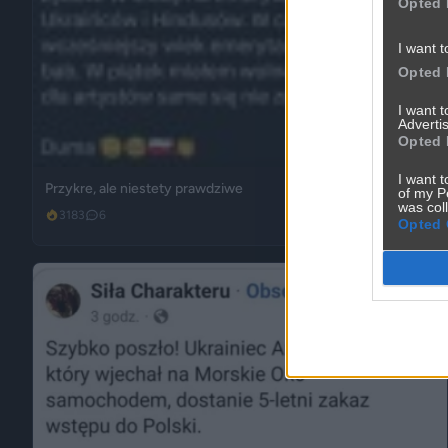
Opted 
I want t
Opted 
I want 
Advertis
Opted 
I want t
Przykre, ale niestety prawdziwe
of my P
was col
3183
6
Inne
Opted 