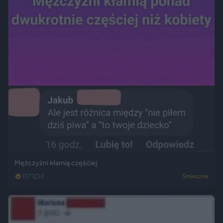
Mężczyźni kłamią częśćiej
3571
2
Śmieszne