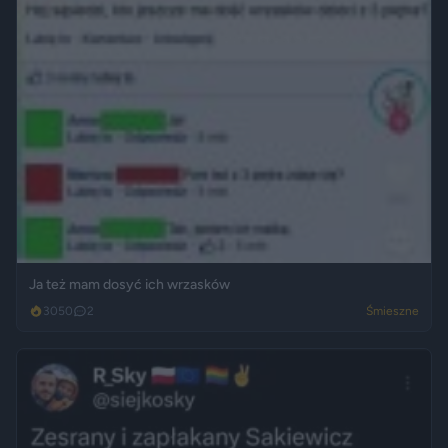
Ja też mam dosyć ich wrzasków
3050
2
Śmieszne