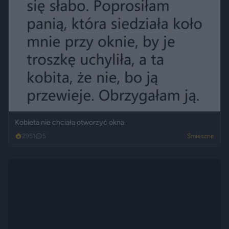
Kobieta nie chciała otworzyć okna
2951
5
Śmieszne