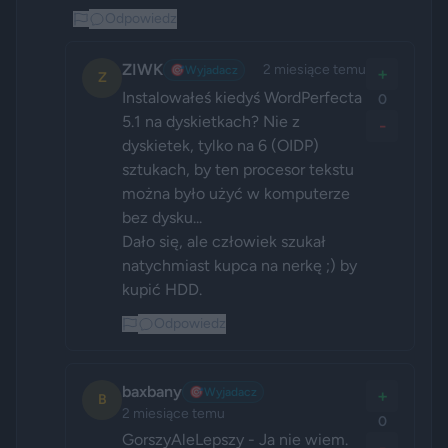
Odpowiedz
ZIWK
2 miesiące temu
🎯
Wyjadacz
+
Z
Instalowałeś kiedyś WordPerfecta 
0
5.1 na dyskietkach? Nie z 
-
dyskietek, tylko na 6 (OIDP) 
sztukach, by ten procesor tekstu 
można było użyć w komputerze 
bez dysku... 

Dało się, ale człowiek szukał 
natychmiast kupca na nerkę ;) by 
kupić HDD. 
Odpowiedz
baxbany
🎯
Wyjadacz
+
B
2 miesiące temu
0
GorszyAleLepszy - Ja nie wiem. 