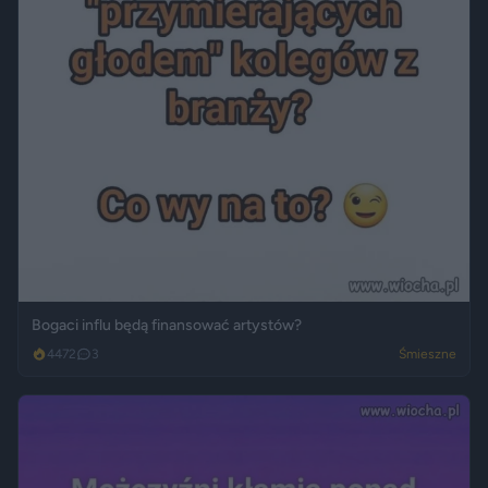
Bogaci influ będą finansować artystów?
4472
3
Śmieszne