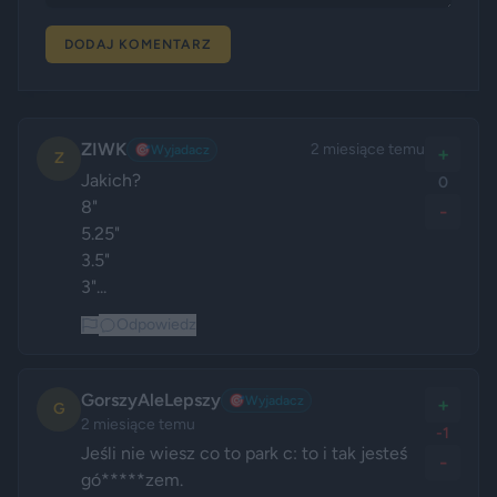
DODAJ KOMENTARZ
ZIWK
2 miesiące temu
🎯
Wyjadacz
+
Z
Jakich? 

0
8"

-
5.25" 

3.5"

3"... 
Odpowiedz
GorszyAleLepszy
🎯
Wyjadacz
+
G
2 miesiące temu
-1
Jeśli nie wiesz co to park c: to i tak jesteś 
-
gó*****zem.