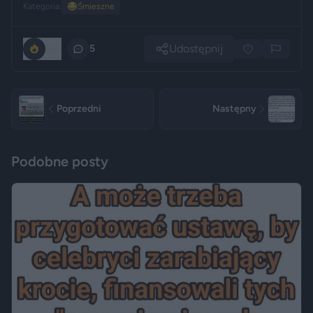
Kategoria:
😂
Śmieszne
Udostępnij
150
5
Poprzedni
Następny
Podobne posty