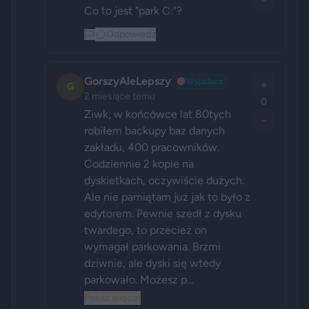
-
Co to jest "park C:"?
Odpowiedz
GorszyAleLepszy
🎯
Wyjadacz
+
G
2 miesiące temu
0
Ziwk, w końcówce lat 80tych 
-
robiłem backupy baz danych 
zakładu, 400 pracowników. 
Codziennie 2 kopie na 
dyskietkach, oczywiście dużych. 
Ale nie pamiętam już jak to było z 
edytorem. Pewnie szedł z dysku 
twardego, to przecież on 
wymagał parkowania. Brzmi 
dziwnie, ale dyski się wtedy 
parkowało. Możesz p...
Pokaż więcej