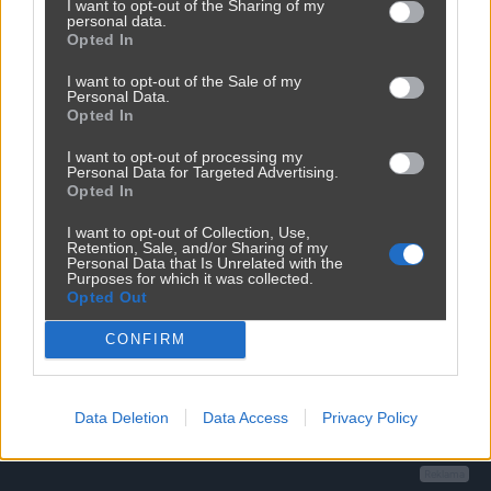
I want to opt-out of the Sharing of my
personal data.
slodomic
2 miesiące temu
+
Opted In
S
Widzisz zając. Czasem watro 
-2
I want to opt-out of the Sale of my
wyjrzeć poza wiocha. Czego byś 
-
Personal Data.
Opted In
się dowiedział i może byś w 
końcu wyszedł poza swój 
I want to opt-out of processing my
ograniczony szablon myślowy;-))
Personal Data for Targeted Advertising.
Opted In
Odpowiedz
I want to opt-out of Collection, Use,
Retention, Sale, and/or Sharing of my
Personal Data that Is Unrelated with the
Purposes for which it was collected.
Opted Out
CONFIRM
Data Deletion
Data Access
Privacy Policy
Reklama