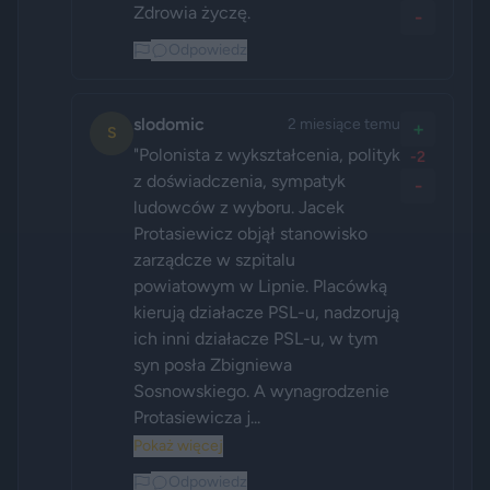
Zdrowia życzę.
-
Odpowiedz
slodomic
2 miesiące temu
+
S
"Polonista z wykształcenia, polityk 
-2
z doświadczenia, sympatyk 
-
ludowców z wyboru. Jacek 
Protasiewicz objął stanowisko 
zarządcze w szpitalu 
powiatowym w Lipnie. Placówką 
kierują działacze PSL-u, nadzorują 
ich inni działacze PSL-u, w tym 
syn posła Zbigniewa 
Sosnowskiego. A wynagrodzenie 
Protasiewicza j...
Pokaż więcej
Odpowiedz