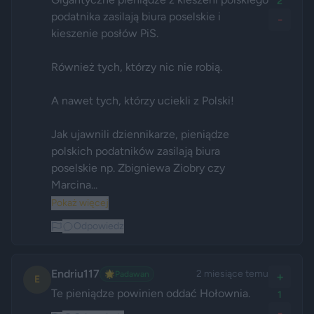
2
podatnika zasilają biura poselskie i 
-
kieszenie posłów PiS.

Również tych, którzy nic nie robią.

A nawet tych, którzy uciekli z Polski!

Jak ujawnili dziennikarze, pieniądze 
polskich podatników zasilają biura 
poselskie np. Zbigniewa Ziobry czy 
Marcina...
Pokaż więcej
Odpowiedz
Endriu117
2 miesiące temu
🌟
Padawan
+
E
Te pieniądze powinien oddać Hołownia.
1
-