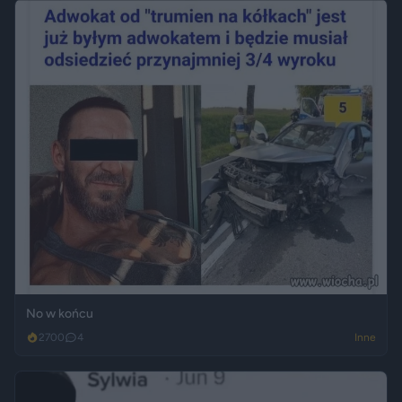
No w końcu
2700
4
Inne