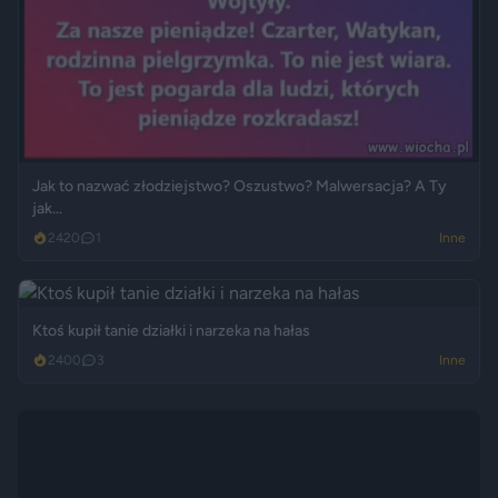
Jak to nazwać złodziejstwo? Oszustwo? Malwersacja? A Ty
jak...
2420
1
Inne
Ktoś kupił tanie działki i narzeka na hałas
2400
3
Inne