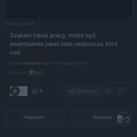
Source: wgrane.pl
Szukam takiej pracy, może być
ewentualnie jakaś rada nadzorcza, ktoś
coś.
przez
mamamarcina
— 2 miesiące temu
Kategoria:
📦
Inne
Udostępnij
550
9
Poprzedni
Następny