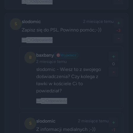
Odpowiedz
slodomic
2 miesiące temu
+
S
Zapisz się do PSL. Powinno pomóc;-))
-3
-
Odpowiedz
baxbany
🎯
Wyjadacz
+
B
2 miesiące temu
0
slodomic - Wiesz to z swojego 
-
doświadczenia? Czy kolega z 
ławki w kościele Ci to 
powiedział?
Odpowiedz
slodomic
2 miesiące temu
+
S
Z informacji medialnych ;-)) 
-1