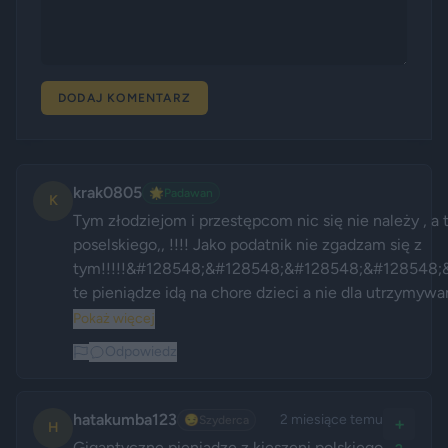
DODAJ KOMENTARZ
krak0805
🌟
Padawan
K
Tym złodziejom i przestępcom nic się nie należy , a t
poselskiego,, !!!! Jako podatnik nie zgadzam się z 
tym!!!!!&#128548;&#128548;&#128548;&#128548;
te pieniądze idą na chore dzieci a nie dla utrzymywan
Pokaż więcej
Odpowiedz
hatakumba123
2 miesiące temu
😏
Szyderca
+
H
Gigantyczne pieniądze z kieszeni polskiego 