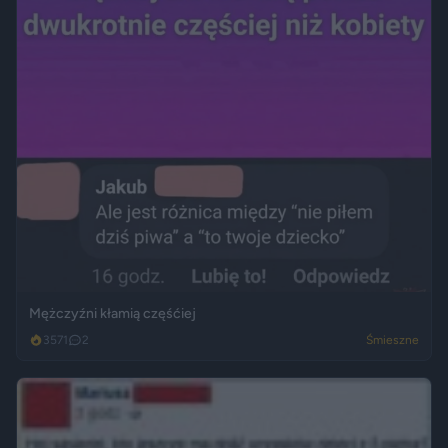
Mężczyźni kłamią częśćiej
3571
2
Śmieszne