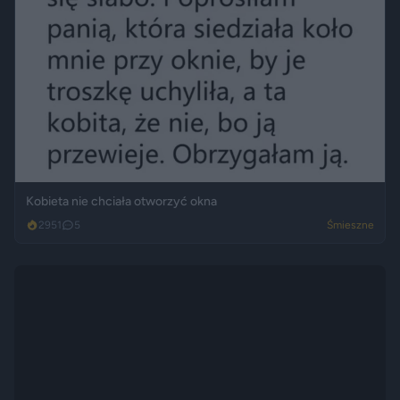
Kobieta nie chciała otworzyć okna
2951
5
Śmieszne