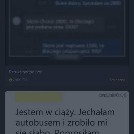
Sztuka negocjacji
2980
1
Śmieszne