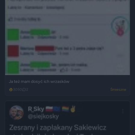
Ja też mam dosyć ich wrzasków
3050
2
Śmieszne