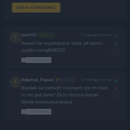
DODAJ KOMENTARZ
tem101
2 miesiące temu
🏹
Łowca
+
T
Nawet nie wyobrażacie sobie jak dzieci 
0
szybko rosną&#8230;
-
Odpowiedz
Adamus_Papus
2 miesiące temu
🌾
Wieśniak
+
A
Bijedaki szczenkom trzensom rze im mieć 
-2
to nie jest dane? Za to morzna klepać 
-
bijede buauauauauauaua 
Odpowiedz