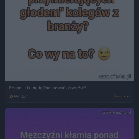
Bogaci influ będą finansować artystów?
4472
3
Śmieszne