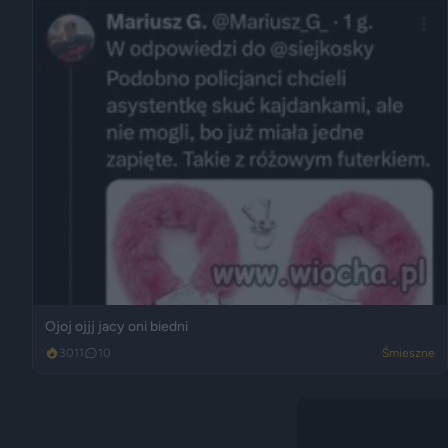
Ojoj ojjj jacy oni biedni
3011
10
Śmieszne