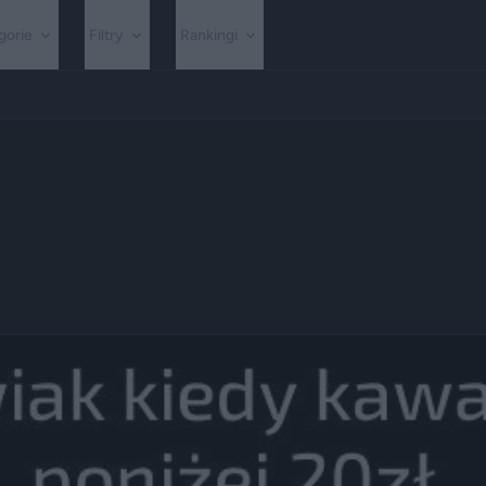
gorie
Filtry
Rankingi