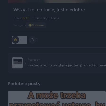
Wszystko, co tanie, jest niedobre
przez
hef0
— 2 miesiące temu
Kategoria:
😂
Śmieszne
2100
1
Poprzedni
Faktycznie, to wygląda jak ten plan zdjęciowy
Podobne posty