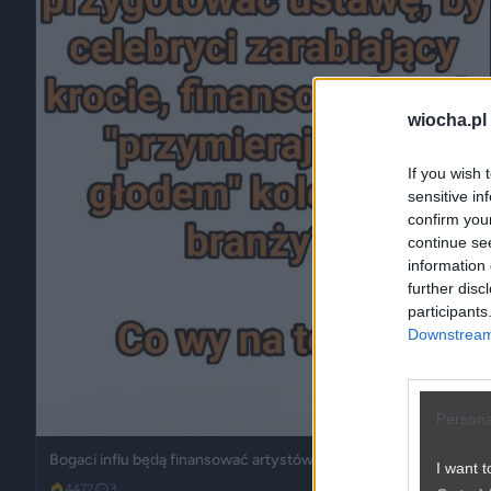
wiocha.pl
If you wish 
sensitive in
confirm you
continue se
information 
further disc
participants
Downstream 
Persona
Bogaci influ będą finansować artystów?
I want t
4472
3
Śmieszne