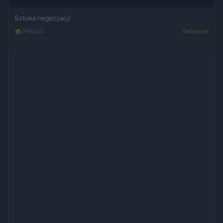
Sztuka negocjacji
2980
1
Śmieszne