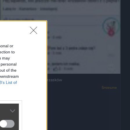
sonal or
ection to
ou may
 personal
out of the
 downstream
Ja też mam dosyć ich wrzasków
B’s List of
3050
2
Śmieszne