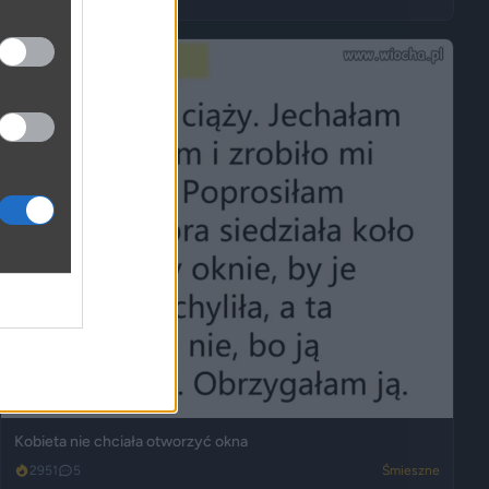
Kobieta nie chciała otworzyć okna
2951
5
Śmieszne