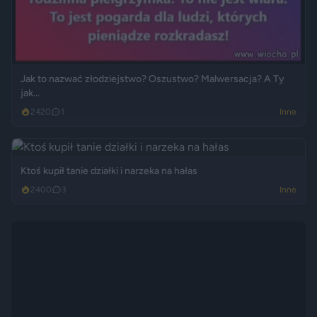
Jak to nazwać złodziejstwo? Oszustwo? Malwersacja? A Ty
jak...
2420
1
Inne
Ktoś kupił tanie działki i narzeka na hałas
2400
3
Inne