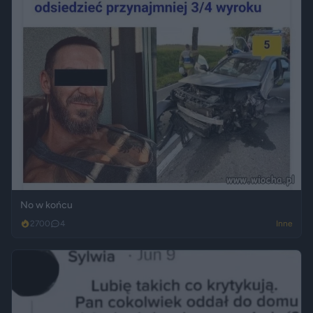
No w końcu
2700
4
Inne