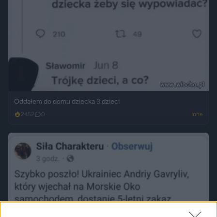
Oddałem do domu dziecka 3 dzieci
2452
0
Inne