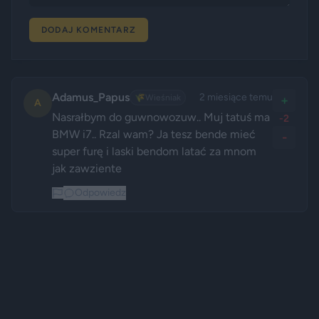
DODAJ KOMENTARZ
Adamus_Papus
2 miesiące temu
🌾
Wieśniak
+
A
Nasrałbym do guwnowozuw.. Muj tatuś ma 
-2
BMW i7.. Rzal wam? Ja tesz bende mieć 
-
super furę i laski bendom latać za mnom 
jak zawziente
Odpowiedz