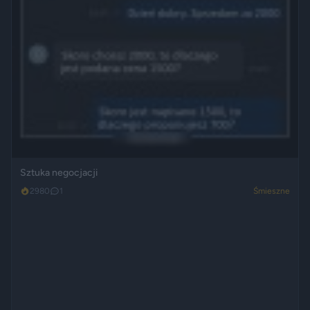
Sztuka negocjacji
2980
1
Śmieszne