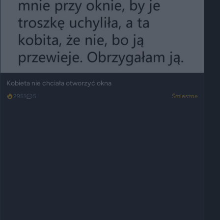
Kobieta nie chciała otworzyć okna
2951
5
Śmieszne