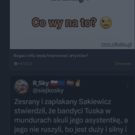
Bogaci influ będą finansować artystów?
4472
3
Śmieszne