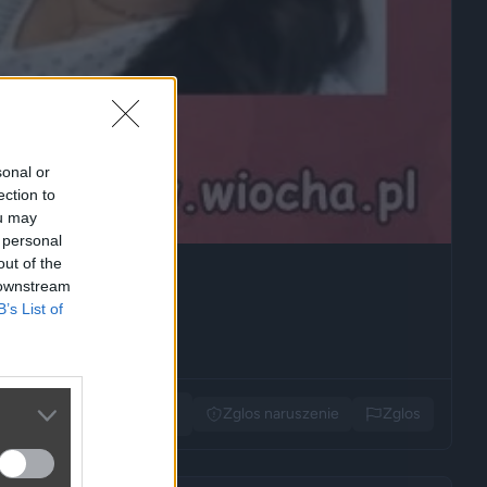
sonal or
ection to
ou may
 personal
out of the
 downstream
B’s List of
Udostępnij
Zglos naruszenie
Zglos