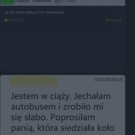
Ja też mam dosyć ich wrzasków
3050
2
Śmieszne