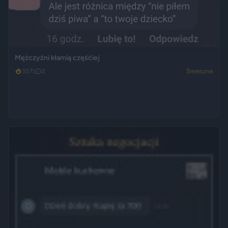
Mężczyźni kłamią częśćiej
3571
2
Śmieszne