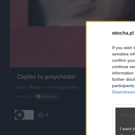
wiocha.pl
If you wish 
sensitive in
confirm you
continue se
information 
Ciężko to przychodzi
further disc
participants
przez
Mauss
— 2 miesiące temu
Downstream 
Kategoria:
😂
Śmieszne
2150
2
Persona
I want t