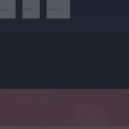
gorie
Filtry
Rankingi