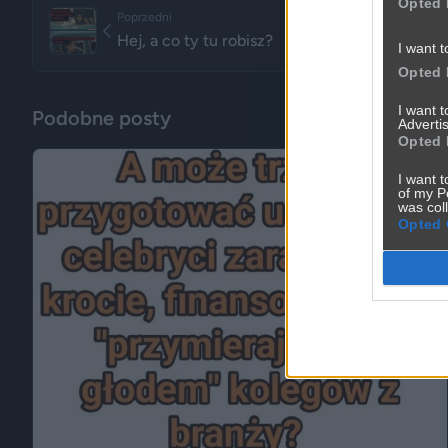
Opted 
Poprzedni
Hej, a co ty tu robisz?
I want t
Opted 
I want 
Podobne posty
Advertis
Opted 
I want t
of my P
was col
Opted 