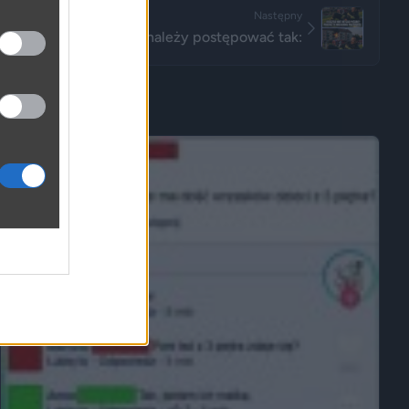
Następny
W skrócie, należy postępować tak: