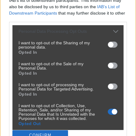
IAB’s list of downstream participants. This information may
also be disclosed by us to third parties on the
IAB’s List of
Downstream Participants
that may further disclose it to other
third parties.
Personal Data Processing Opt Outs
I want to opt-out of the Sharing of my
personal data.
Opted In
I want to opt-out of the Sale of my
Personal Data.
Opted In
Ojoj ojjj jacy oni biedni
I want to opt-out of processing my
3011
10
Śmieszne
Personal Data for Targeted Advertising.
Opted In
I want to opt-out of Collection, Use,
Retention, Sale, and/or Sharing of my
Personal Data that Is Unrelated with the
Purposes for which it was collected.
Opted Out
CONFIRM