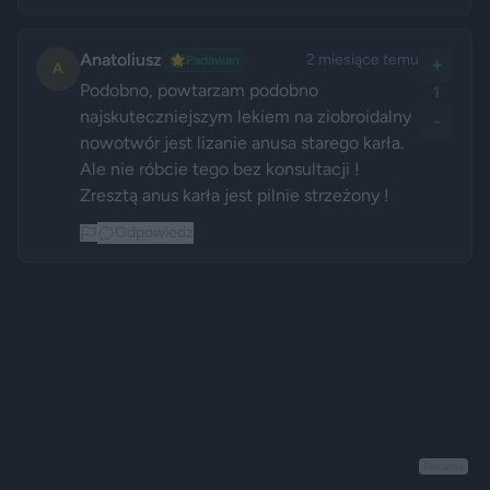
Anatoliusz
2 miesiące temu
🌟
Padawan
+
A
Podobno, powtarzam podobno 
1
najskuteczniejszym lekiem na ziobroidalny 
-
nowotwór jest lizanie anusa starego karła. 
Ale nie róbcie tego bez konsultacji ! 
Zresztą anus karła jest pilnie strzeżony !
Odpowiedz
Reklama