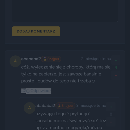
DODAJ KOMENTARZ
abababa2
2 miesiące temu
🎖️
Snajper
+
A
cóż, wyleczenie się z choroby, którą ma się 
4
tylko na papierze, jest zawsze banalnie 
-
proste i cudów do tego nie trzeba :)
Odpowiedz
abababa2
2 miesiące temu
🎖️
Snajper
+
A
używając tego "sprytnego" 
0
sposobu można "wyleczyć się" też 
-
np. z amputacji nogi/ręki/mózgu 