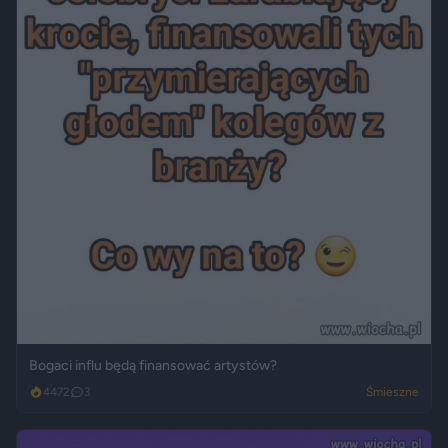
Bogaci influ będą finansować artystów?
4472
3
Śmieszne