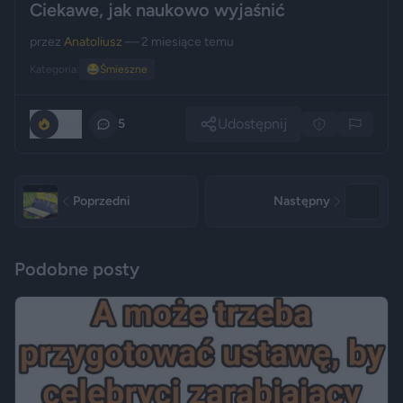
Ciekawe, jak naukowo wyjaśnić
przez
Anatoliusz
— 2 miesiące temu
Kategoria:
😂
Śmieszne
Udostępnij
850
5
Poprzedni
Następny
Podobne posty