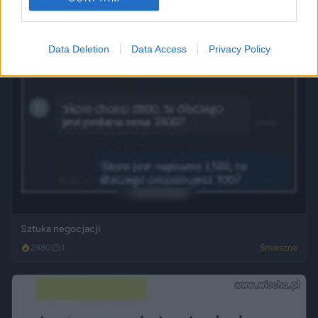
Data Deletion
Data Access
Privacy Policy
Sztuka negocjacji
2980
1
Śmieszne