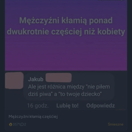
Mężczyźni kłamią częśćiej
3571
2
Śmieszne