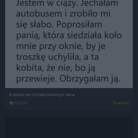
Kobieta nie chciała otworzyć okna
2951
5
Śmieszne