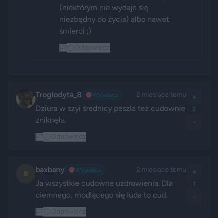
(niektórym nie wydaje się 
niezbędny do życia) albo nawet 
śmierci ;) 
Odpowiedz
Troglodyta_8
2 miesiące temu
🎯
Wyjadacz
+
Dziura w szyi średnicy peszla też cudownie 
2
zniknęła.
-
Odpowiedz
baxbany
2 miesiące temu
🎯
Wyjadacz
+
B
Ja wszystkie cudowne uzdrowienia. Dla 
1
ciemnego, modlącego się luda to cud.
-
Odpowiedz