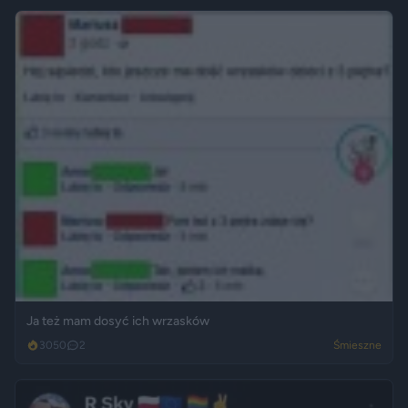
Ja też mam dosyć ich wrzasków
3050
2
Śmieszne