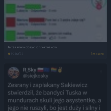
Ja też mam dosyć ich wrzasków
3050
2
Śmieszne