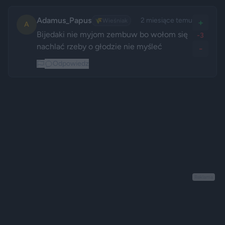
Adamus_Papus
2 miesiące temu
🌾
Wieśniak
+
A
Bijedaki nie myjom zembuw bo wołom się 
-3
nachlać rzeby o głodzie nie myśleć 
-
Odpowiedz
Reklama