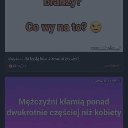
Bogaci influ będą finansować artystów?
4472
3
Śmieszne