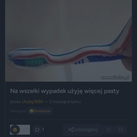
Na wszelki wypadek użyję więcej pasty
przez
chuby1990
— 2 miesiące temu
Kategoria:
😂
Śmieszne
Udostępnij
1000
1