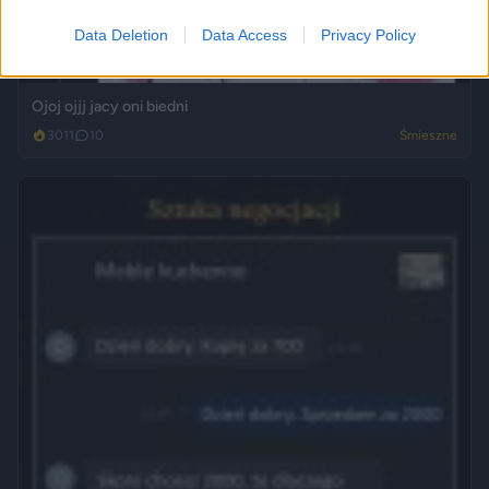
Data Deletion
Data Access
Privacy Policy
Ojoj ojjj jacy oni biedni
3011
10
Śmieszne