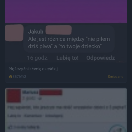
Mężczyźni kłamią częśćiej
3571
2
Śmieszne