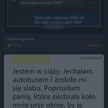
Sztuka negocjacji
2980
1
Śmieszne