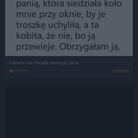
Kobieta nie chciała otworzyć okna
2951
5
Śmieszne