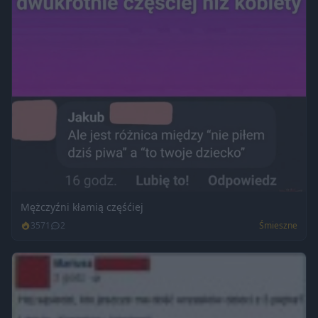
Mężczyźni kłamią częśćiej
3571
2
Śmieszne