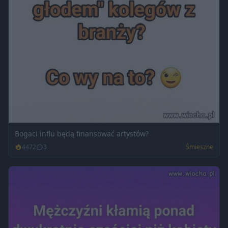
Bogaci influ będą finansować artystów?
4472
3
Śmieszne