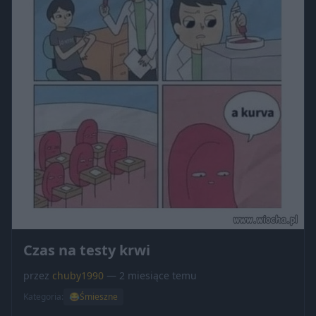
Czas na testy krwi
przez
chuby1990
— 2 miesiące temu
Kategoria:
😂
Śmieszne