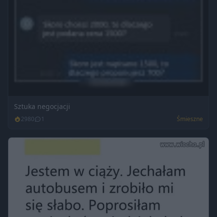
Sztuka negocjacji
2980
1
Śmieszne