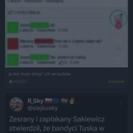
Ja też mam dosyć ich wrzasków
3050
2
Śmieszne