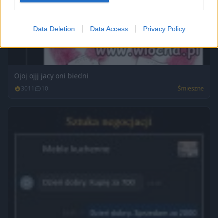
Data Deletion
Data Access
Privacy Policy
Ojoj ojjj jacy oni biedni
3011
10
Śmieszne