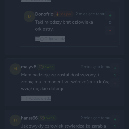
Donofrio
2 miesiące temu
🎖️
Snajper
+
D
Taki młodszy brat człowieka 
0
orkiestry. 
-
Odpowiedz
malyv8
2 miesiące temu
🏹
Łowca
+
M
Mam nadzieję ze został dostrzeżony, i 
1
zrobią mu  remanent w twórczości za którą 
-
wziął ciężkie dotacje.
Odpowiedz
hanss66
2 miesiące temu
🏹
Łowca
+
H
Jak zwykły człowiek stwierdza że zarabia 
1