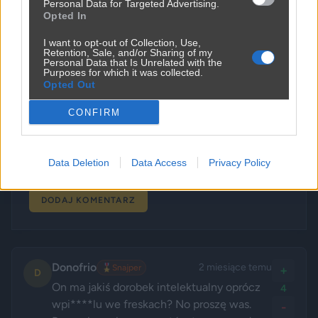
Personal Data for Targeted Advertising.
Imie *
Opted In
I want to opt-out of Collection, Use,
Retention, Sale, and/or Sharing of my
Email *
Personal Data that Is Unrelated with the
Purposes for which it was collected.
Opted Out
Komentarz *
CONFIRM
Data Deletion
Data Access
Privacy Policy
DODAJ KOMENTARZ
Donofrio
2 miesiące temu
🎖️
Snajper
+
D
On ma jakiś dorobek intelektualny oprócz 
4
wpi****lu we freskach? No proszę was. 
-