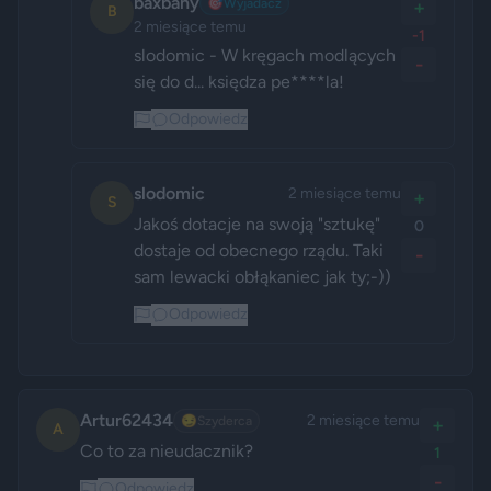
baxbany
🎯
Wyjadacz
+
B
2 miesiące temu
-1
slodomic - W kręgach modlących 
-
się do d... księdza pe****la!
Odpowiedz
slodomic
2 miesiące temu
+
S
Jakoś dotacje na swoją "sztukę" 
0
dostaje od obecnego rządu. Taki 
-
sam lewacki obłąkaniec jak ty;-)) 
Odpowiedz
Artur62434
2 miesiące temu
😏
Szyderca
+
A
Co to za nieudacznik?
1
-
Odpowiedz