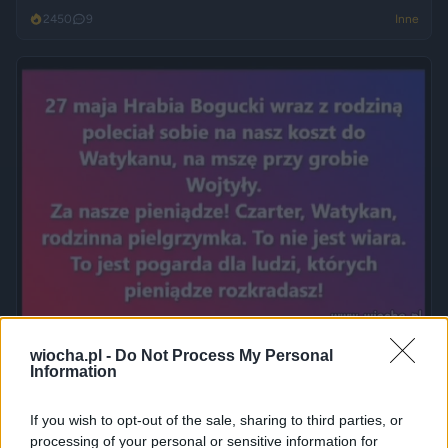
2450
9
Inne
Jak to nazwać złodziejstwo? Oszustwo? Malwersacja? A Ty
wiocha.pl -
Do Not Process My Personal
Information
jak...
2420
1
Inne
If you wish to opt-out of the sale, sharing to third parties, or
processing of your personal or sensitive information for