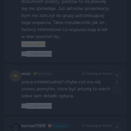
Rozumiem pisarzy, poetów to na prawdę 
się nie sprzedaje. Już aktorów piosenkarzy 
bym nie zaliczył do grupy potrzebującej 
tego wsparcia. Takie nieudaczniki jak on , 
twórcy internetowi co wypuszczają ściek 
w eter powinni by...
Pokaż więcej
Odpowiedz
wior
2 miesiące temu
🌾
Wieśniak
+
W
praca intelektualna? chyba coś mu się 
3
znowu pomyliło, chce być artystą to niech 
-
sobie sam składki opłaca. 
Odpowiedz
kornas1988
2 miesiące temu
🎯
Wyjadacz
+