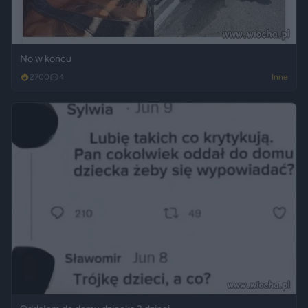
No w końcu
2700
4
Inne