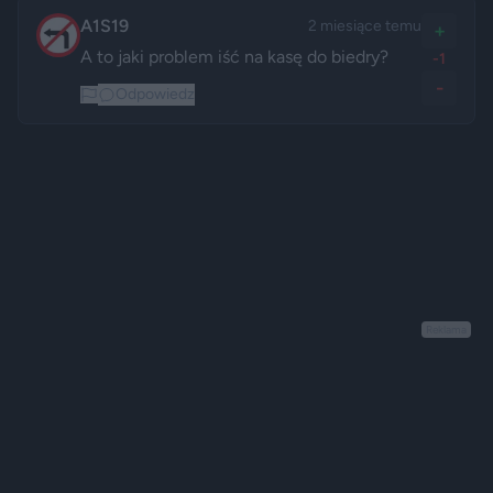
A1S19
2 miesiące temu
+
A to jaki problem iść na kasę do biedry?
-1
-
Odpowiedz
Reklama