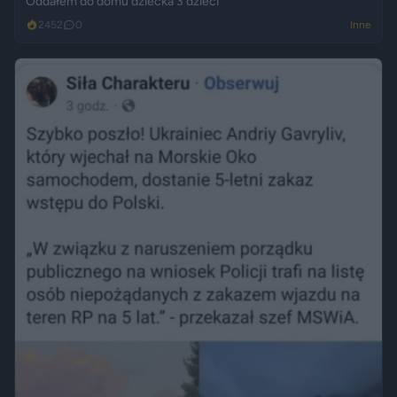
Oddałem do domu dziecka 3 dzieci
2452
0
Inne