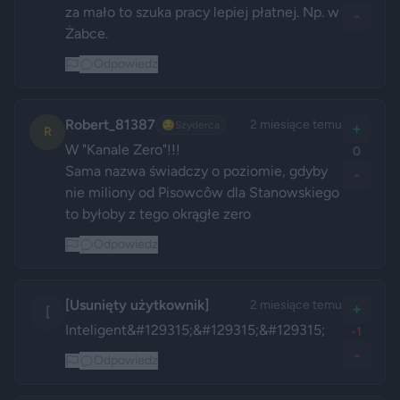
za mało to szuka pracy lepiej płatnej. Np. w 
-
Żabce.
Odpowiedz
Robert_81387
2 miesiące temu
😏
Szyderca
+
R
W "Kanale Zero"!!!

0
Sama nazwa świadczy o poziomie, gdyby 
-
nie miliony od Pisowcôw dla Stanowskiego 
to byłoby z tego okrągłe zero
Odpowiedz
[Usunięty użytkownik]
2 miesiące temu
+
[
Inteligent&#129315;&#129315;&#129315;
-1
-
Odpowiedz