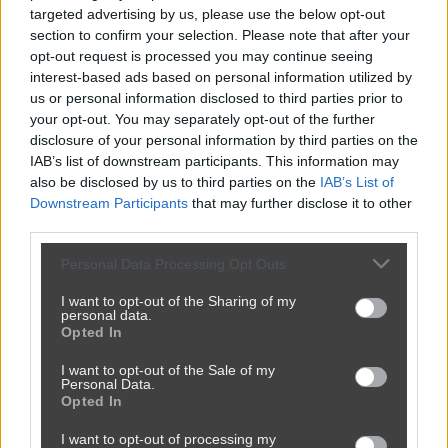
targeted advertising by us, please use the below opt-out
Ktoś kupił tanie działki i narzeka na hałas
section to confirm your selection. Please note that after your
opt-out request is processed you may continue seeing
2400
3
Inne
interest-based ads based on personal information utilized by
us or personal information disclosed to third parties prior to
your opt-out. You may separately opt-out of the further
disclosure of your personal information by third parties on the
IAB’s list of downstream participants. This information may
also be disclosed by us to third parties on the
IAB’s List of
Downstream Participants
that may further disclose it to other
third parties.
Personal Data Processing Opt Outs
I want to opt-out of the Sharing of my
personal data.
Reklama
Opted In
I want to opt-out of the Sale of my
Personal Data.
Komentarze
10
Opted In
I want to opt-out of processing my