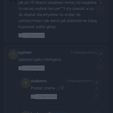
jak po 15 latach zarabiasz mniej niż kasjerka 
2
to raczej wybrał ten pe**ł zły zawód. a co 
-
do dopłat dla artystów to widać ze 
uśmiechnięci tak samo jak pisdzielcve lubią 
kupować sobie glosy 
Odpowiedz
typhon
2 miesiące temu
+
T
Lewacki pato inteligent, 
1
-
Odpowiedz
slodomic
2 miesiące temu
+
S
Postać znana... ;-))
-1
-
Odpowiedz