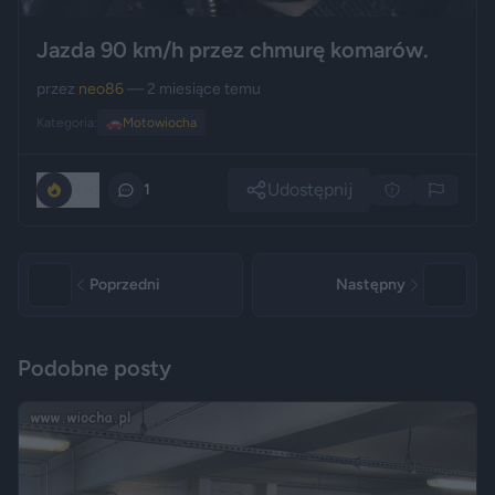
Jazda 90 km/h przez chmurę komarów.
przez
neo86
— 2 miesiące temu
Kategoria:
🚗
Motowiocha
Udostępnij
250
1
Poprzedni
Następny
Podobne posty