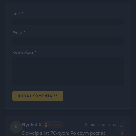
Imie *
Email *
Komentarz *
DODAJ KOMENTARZ
RychoLX
2 miesiące temu
🎖️
Snajper
+
R
Dowcip z lat 70-tych: Po czym poznać 
-3