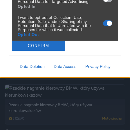
Personal Data for Targeted Advertising.
Opted In
I want to opt-out of Collection, Use,
Sąsiad - emeryt chciał kupić range extender
Retention, Sale, and/or Sharing of my
Personal Data that Is Unrelated with the
1151
11
Motowiocha
Purposes for which it was collected.
Opted Out
CONFIRM
Awantura kierowców w Gdańsku. Zamiast pięści poszedł w
ruch...
Data Deletion
Data Access
Privacy Policy
373
2
Motowiocha
Rzadkie nagranie kierowcy BMW, który używa
kierunkowskazów
312
0
Motowiocha