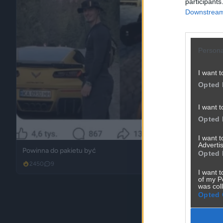
participants
Downstream 
Persona
I want t
Opted 
I want t
Opted 
I want 
Advertis
Powinna do pakietu być
Opted 
2450
9
Inne
I want t
of my P
was col
Opted 