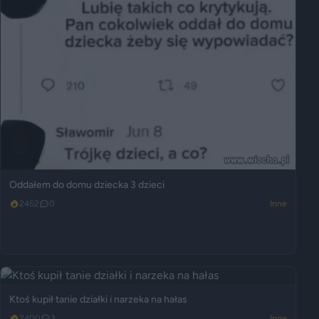
Oddałem do domu dziecka 3 dzieci
2452
0
Inne
Ktoś kupił tanie działki i narzeka na hałas
2400
3
Inne