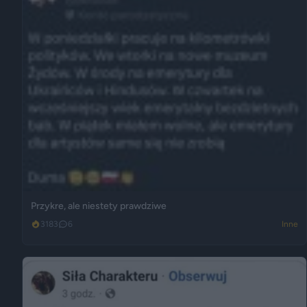
Przykre, ale niestety prawdziwe
3183
6
Inne