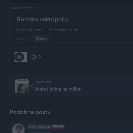
Source: wgrane.pl
Romska nekropolia.
przez
akuszer
— 2 miesiące temu
Kategoria:
📦
Inne
0
2
Poprzedni
Jesteś jedną na milion
Podobne posty