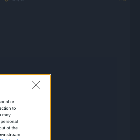
sonal or
ection to
ou may
 personal
out of the
 downstream