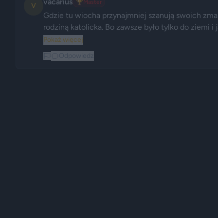
vacarius
🏆
Master
V
Gdzie tu wiocha przynajmniej szanują swoich zmarł
rodziną katolicka. Bo zawsze było tylko do ziemi i
Pokaż więcej
Odpowiedz