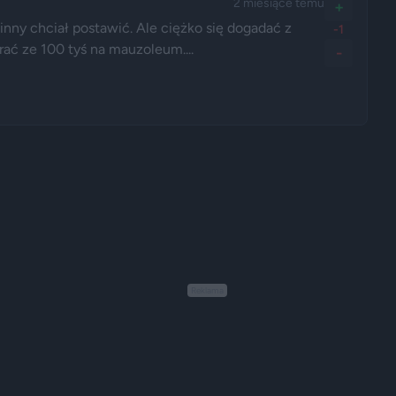
2 miesiące temu
+
nny chciał postawić. Ale ciężko się dogadać z 
-1
rać ze 100 tyś na mauzoleum....
-
Reklama