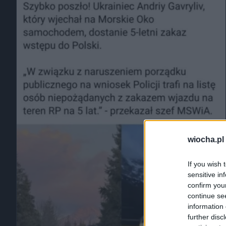
wiocha.pl
If you wish 
sensitive in
confirm you
continue se
information 
further disc