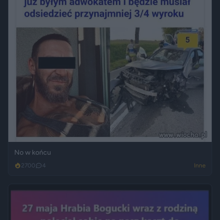
No w końcu
2700
4
Inne