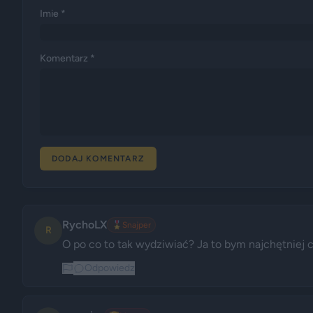
Imie *
Komentarz *
DODAJ KOMENTARZ
RychoLX
🎖️
Snajper
R
O po co to tak wydziwiać? Ja to bym najchętniej chc
Odpowiedz