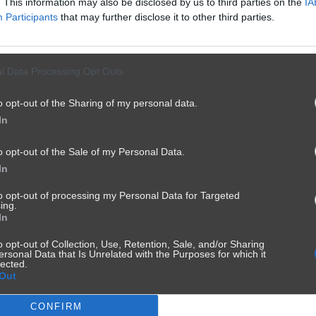
. This information may also be disclosed by us to third parties on the
IA
Participants
that may further disclose it to other third parties.
l Data Processing Opt Outs
o opt-out of the Sharing of my personal data.
In
o opt-out of the Sale of my Personal Data.
In
to opt-out of processing my Personal Data for Targeted
ing.
In
o opt-out of Collection, Use, Retention, Sale, and/or Sharing
ersonal Data that Is Unrelated with the Purposes for which it
lected.
Out
CONFIRM