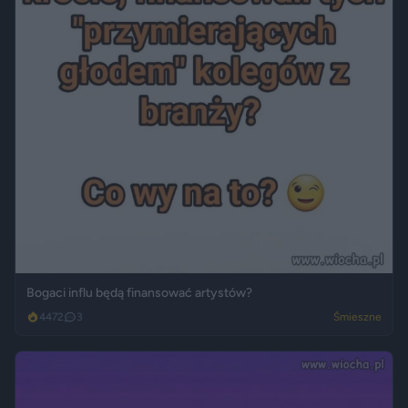
Bogaci influ będą finansować artystów?
4472
3
Śmieszne