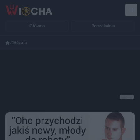
Główna
Poczekalnia
/
Główna
Reklama