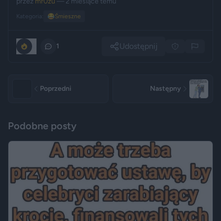
przez
mr0zu
— 2 miesiące temu
Kategoria:
😂
Śmieszne
Udostępnij
0
1
Poprzedni
Następny
Podobne posty