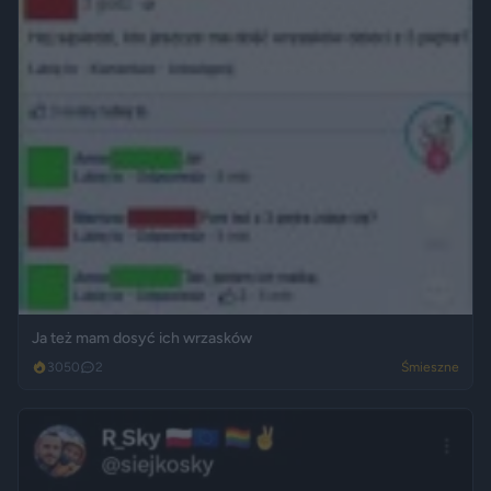
Ja też mam dosyć ich wrzasków
3050
2
Śmieszne