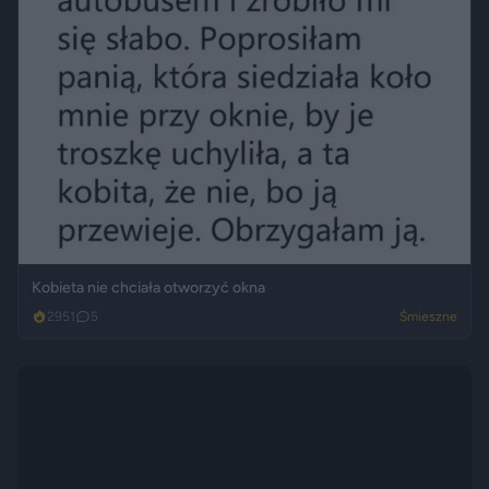
Kobieta nie chciała otworzyć okna
2951
5
Śmieszne