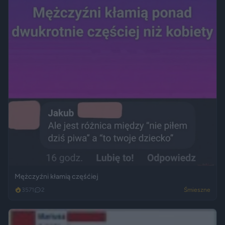
Mężczyźni kłamią częśćiej
3571
2
Śmieszne