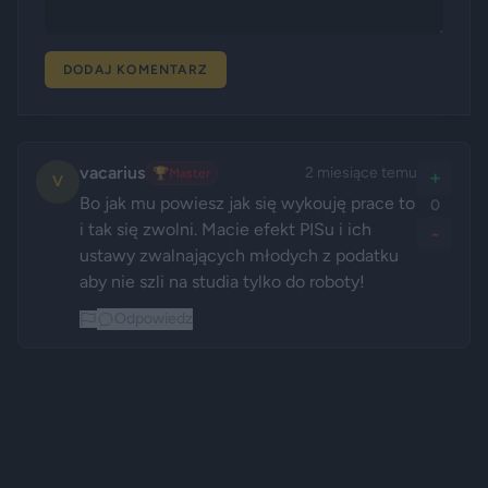
DODAJ KOMENTARZ
vacarius
2 miesiące temu
🏆
Master
+
V
Bo jak mu powiesz jak się wykouję prace to 
0
i tak się zwolni. Macie efekt PISu i ich 
-
ustawy zwalnających młodych z podatku 
aby nie szli na studia tylko do roboty! 
Odpowiedz