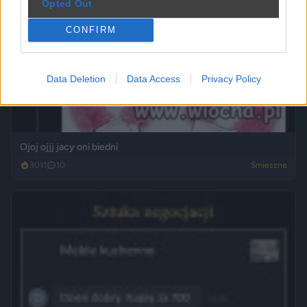
Opted Out
CONFIRM
Data Deletion
Data Access
Privacy Policy
Ojoj ojjj jacy oni biedni
3011
10
Śmieszne