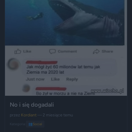
No i się dogadali
przez
Kordiant
— 2 miesiące temu
Kategoria:
👥
Social