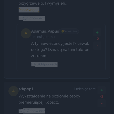
przygrzewało. I wymyśleli...
Pokaż więcej
Odpowiedz
Adamus_Papus
🌾
Wieśniak
+
A
1 miesiąc temu
-2
A ty niewieżoncy jesteś? Lewak 
-
do tego? Dziś się na tani telefon 
zesrałem 
Odpowiedz
arkpop1
1 miesiąc temu
+
A
Wykształcenie na poziomie osoby 
-2
premierującej Kopacz.
-
Odpowiedz