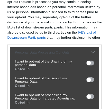
opt-out request is processed you may continue seeing
Ależ bestia no
interest-based ads based on personal information utilized by
us or personal information disclosed to third parties prior to
1700
1
Social
your opt-out. You may separately opt-out of the further
disclosure of your personal information by third parties on the
IAB’s list of downstream participants. This information may
also be disclosed by us to third parties on the
IAB’s List of
Downstream Participants
that may further disclose it to other
third parties.
Sól w skarpetkach nie pomogła na gorączkę
Personal Data Processing Opt Outs
1700
5
Social
I want to opt-out of the Sharing of my
personal data.
Opted In
I want to opt-out of the Sale of my
Personal Data.
Opted In
I want to opt-out of processing my
Personal Data for Targeted Advertising.
Opted In