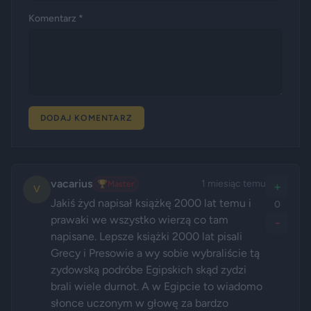
Komentarz *
DODAJ KOMENTARZ
vacarius
1 miesiąc temu
🏆
Master
+
V
Jakiś żyd napisał książkę 2000 lat temu i 
0
prawaki we wszystko wierzą co tam 
-
napisane. Lepsze książki 2000 lat pisali 
Grecy i Presowie a wy sobie wybraliście tą 
zydowską podróbe Egipskich skąd zydzi 
brali wiele durnot. A w Egipcie to wiadomo 
słonce uczonym w głowę za bardzo 