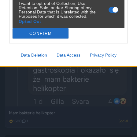
I want to opt-out of Collection, Use,
Retention, Sale, and/or Sharing of my
Personal Data that Is Unrelated with the
Fuj, jaja wypadają kurom z tyłków
Purposes for which it was collected.
Opted Out
1680
1
Social
CONFIRM
Data Deletion
Data Access
Privacy Policy
Mam bakterie helikopter
1600
3
Social