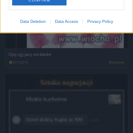
CONFIRM
Data Deletion
Data Access
Privacy Policy
Ojoj ojjj jacy oni biedni
3011
10
Śmieszne