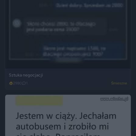
Sztuka negocjacji
2980
1
Śmieszne