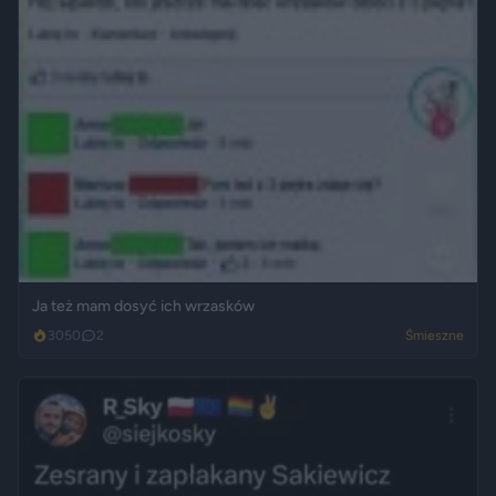
Ja też mam dosyć ich wrzasków
3050
2
Śmieszne