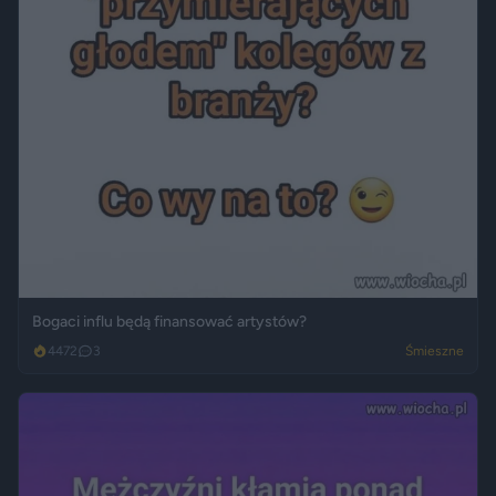
Bogaci influ będą finansować artystów?
4472
3
Śmieszne