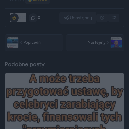
Kategoria:
😂
Śmieszne
Udostępnij
850
0
Poprzedni
Następny
Podobne posty