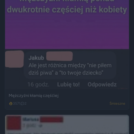
Mężczyźni kłamią częśćiej
3571
2
Śmieszne