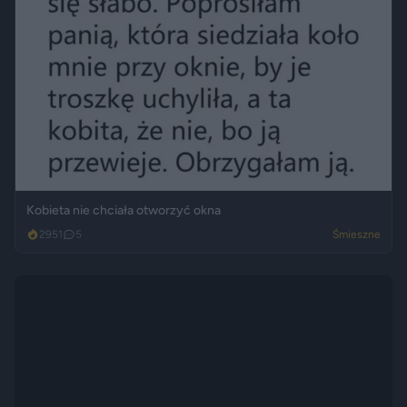
Kobieta nie chciała otworzyć okna
2951
5
Śmieszne